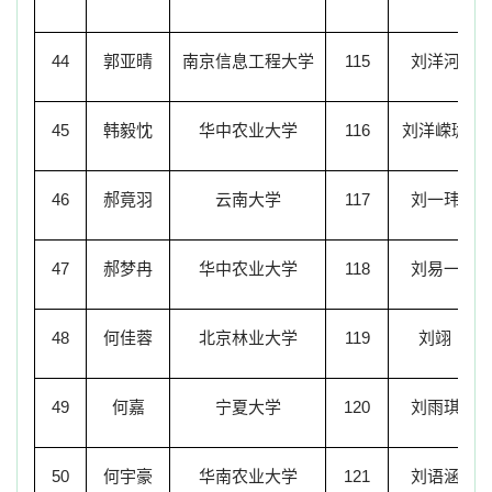
44
郭亚晴
南京信息工程大学
115
刘洋河
45
韩毅忱
华中农业大学
116
刘洋嵘珈
46
郝竟羽
云南大学
117
刘一玮
47
郝梦冉
华中农业大学
118
刘易一
48
何佳蓉
北京林业大学
119
刘翊
49
何嘉
宁夏大学
120
刘雨琪
50
何宇豪
华南农业大学
121
刘语涵