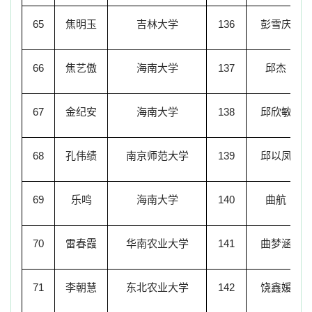
65
焦明玉
吉林大学
136
彭雪庆
66
焦艺傲
海南大学
137
邱杰
67
金纪安
海南大学
138
邱欣敏
68
孔伟绩
南京师范大学
139
邱以凤
69
乐鸣
海南大学
140
曲航
70
雷春霞
华南农业大学
141
曲梦涵
71
李朝慧
东北农业大学
142
饶鑫媛