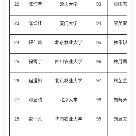
22
陈滢宇
延边大学
93
梁雨若
23
陈煜佳
厦门大学
94
廖美智
24
程仁灿
北京林业大学
95
林乐琪
25
程霄宇
四川农业大学
96
林月凤
26
程滢如
北京林业大学
97
林芷萱
27
邓涵晴
北京大学
98
刘芳芳
28
翟一凡
华南农业大学
99
刘涵文