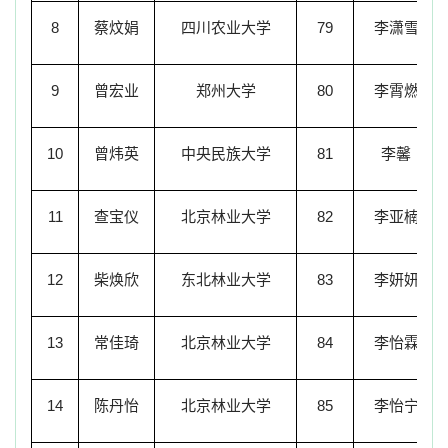
8
蔡炆娟
四川农业大学
79
李潇雪
9
曾宏业
郑州大学
80
李霄燃
10
曾炜英
中央民族大学
81
李馨
11
查宝仪
北京林业大学
82
李亚楠
12
柴焕欣
东北林业大学
83
李妍妍
13
常佳琦
北京林业大学
84
李怡霖
14
陈丹怡
北京林业大学
85
李怡宁