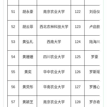
51
胡永豪
南京农业大学
122
刘岳仪
52
胡云菲
西北农林科技大学
123
卢启航
53
黄弘礼
西南大学
124
陆海川
54
黄姗姗
四川农业大学
125
罗豪
55
黄奕
华中农业大学
126
罗斯瑶
56
黄荧彤
华南农业大学
127
罗雅心
57
黄颖芝
南京农业大学
128
罗亦奇