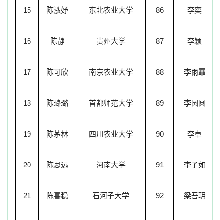
15
陈泓妤
东北农业大学
86
李奕
16
陈静
贵州大学
87
李颖
17
陈可欣
南京农业大学
88
李雨霏
18
陈璐璐
首都师范大学
89
李圆圆
19
陈茅林
四川农业大学
90
李卓
20
陈思远
河南大学
91
李子如
21
陈喜稳
石河子大学
92
梁吾玥