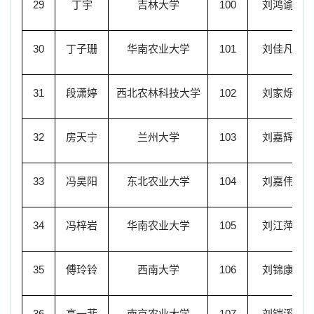
29
丁宇
吉林大学
100
刘鸿谕
30
丁子珊
华南农业大学
101
刘佳凡
31
段潇婷
西北农林科技大学
102
刘家烁
32
房天宁
兰州大学
103
刘嘉辉
33
冯昊阳
东北农业大学
104
刘嘉伟
34
冯梓岩
华南农业大学
105
刘江萍
35
傅玲铃
西南大学
106
刘锦康
36
高一菲
南京农业大学
107
刘铠溪