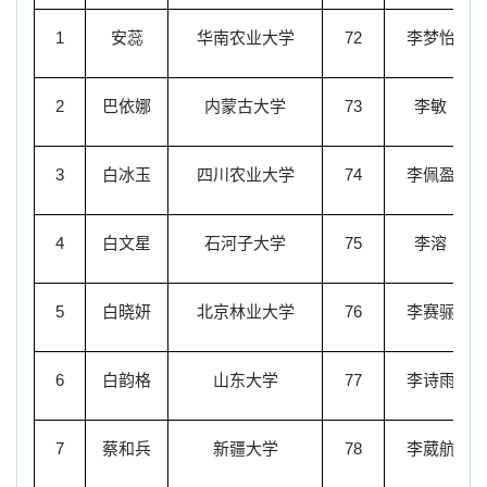
1
安蕊
华南农业大学
72
李梦怡
2
巴依娜
内蒙古大学
73
李敏
3
白冰玉
四川农业大学
74
李佩盈
4
白文星
石河子大学
75
李溶
5
白晓妍
北京林业大学
76
李赛骊
6
白韵格
山东大学
77
李诗雨
7
蔡和兵
新疆大学
78
李葳航