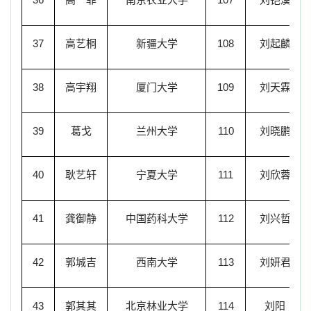
37
高艺桐
新疆大学
108
刘起麟
38
高宇翔
厦门大学
109
刘天霖
39
葛戈
兰州大学
110
刘晓鹏
40
耿艺轩
宁夏大学
111
刘欣蓉
41
龚御静
中国药科大学
112
刘兴哲
42
郭城吉
西南大学
113
刘妍君
43
郭其其
北京林业大学
114
刘阳