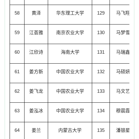
58
黄泽
华东理工大学
129
马飞翔
59
江荟雅
南京农业大学
130
马梦雪
60
江欣诗
海南大学
131
马瑞鑫
61
姜方新
中国农业大学
132
马硕妍
62
姜飞龙
中国农业大学
133
马文艺
63
姜泓冰
中国农业大学
134
穆晨霞
64
姜兰
内蒙古大学
135
潘银星