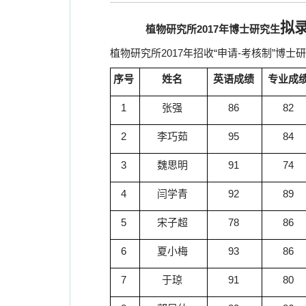
拟
植物研究所
2017
年博士研究生
植物研究所
2017
年招收“申请
-
考核制”博士
序号
姓名
英语成绩
专业成
1
张强
86
82
2
李巧茹
95
84
3
魏思明
91
74
4
闫学青
92
89
5
宋子超
78
86
6
夏小梅
93
86
7
于琼
91
80