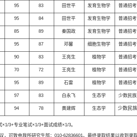
95
83
田世平
发育生物学
普通招考
95
84
田世平
发育生物学
普通招考
85
89
秦国政
发育生物学
普通招考
95
87
邓馨
细胞生物学
普通招考
90
83
王亮生
植物学
普通招考
70
72
王亮生
植物学
普通招考
95
89
石雷
植物学
普通招考
97
83
白永飞
生态学
少数民族
94
78
黄建辉
生态学
少数民
试×
1/3+
专业笔试×
1/3+
面试成绩×
1/3
。
议，可致电我所研究生部：
010-62836601
。最终录取结果以收到录