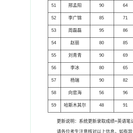
51
邢孟阳
90
64
52
李广锦
85
71
53
周磊磊
95
86
54
赵丽
80
85
55
刘青青
90
69
56
李冰
80
65
57
杨瑞
90
82
58
向官海
56
96
59
哈斯木其尔
48
91
更新说明：系统更新录取成绩
=
英语笔
请各位考生注意核对以上信息，如有异