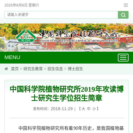
2026年8月8日 星期六
MENU
Toggl
navig
首页
>
研究生教育
>
招生信息
>
博士招生
中国科学院植物研究所2019年攻读博
士研究生学位招生简章
2018-11-29
发布时间：
| 【
大
中
小
】
中国科学院植物研究所有着
90
年历史，是我国植物基