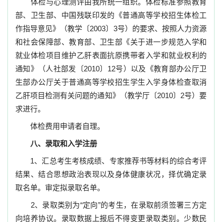
体检与心理测评由我所统一组织。体检标准参照教育
部、卫生部、中国残联印发的《普通高等学校招生体检工
作指导意见》（教学〔
2003
〕
3
号）的要求、按照人力资源
和社会保障部、教育部、卫生部《关于进一步规范入学和
就业体检项目维护乙肝表面抗原携带者入学和就业权利的
通知》（人社部发〔
2010
〕
12
号）以及《教育部办公厅卫
生部办公厅关于普通高等学校招生学生入学身体检查取消
乙肝项目检测有关问题的通知》（教学厅〔
2010
〕
2
号）要
求进行。
体检费用申请者自理。
八、录取和入学注册
1
、汇总考生考核成绩、专家推荐书等材料的综合考评
结果、结合思想政治表现以及身体健康状况，择优确定录
取名单。审定拟录取名单。
2
、录取类别为
“
定向
”
的考生，在录取前须签署三方定
向培养协议。录取数据上报后不得变更录取类别。少数民