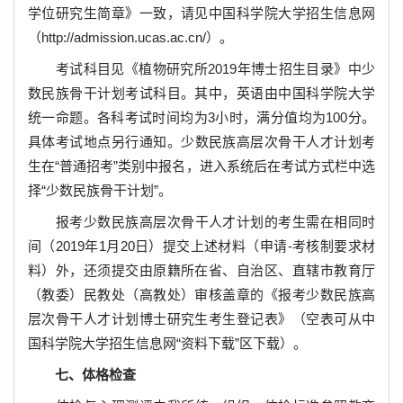
学位研究生简章》一致，请见中国科学院大学招生信息网
（
http://admission.ucas.ac.cn/
）。
考试科目见《植物研究所
2019
年博士招生目录》中少
数民族骨干计划考试科目。其中，英语由中国科学院大学
统一命题。各科考试时间均为
3
小时，满分值均为
100
分。
具体考试地点另行通知。
少数民族高层次骨干人才计划考
生在
“
普通招考
”
类别中报名，进入系统后在考试方式栏中选
择
“
少数民族骨干计划
”
。
报考少数民族高层次骨干人才计划的考生需在相同时
间（
2019
年
1
月
20
日）提交上述材料（申请
-
考核制要求材
料）外，还须提交由原籍所在省、自治区、直辖市教育厅
（教委）民教处（高教处）审核盖章的《报考少数民族高
层次骨干人才计划博士研究生考生登记表》（空表可从中
国科学院大学招生信息网
“
资料下载
”
区下载）。
七、体格检查