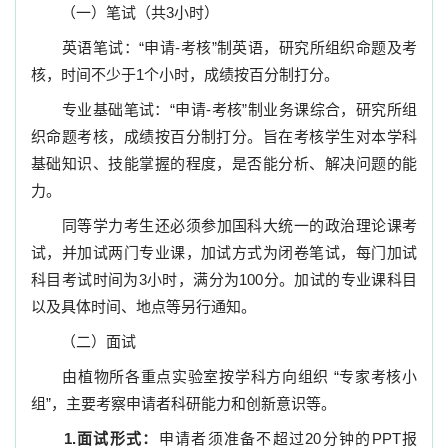
（一）笔试（共
3
小时）
英语笔试：
“
申请
-
考核
”
制英语，研究所组织命题及考
核，时间不少于
1
个小时，成绩按百分制打分。
专业基础笔试：
“
申请
-
考核
”
制业务课综合，研究所组
织命题考核，成绩按百分制打分。旨在考核学生对本学科
基础知识、技能掌握的程度，是否能分析、解决问题的能
力。
同等学力考生还必须参加国科大统一的政治理论课考
试，并加试两门专业课，加试方式为闭卷笔试，每门加试
科目考试时间为
3
小时，满分为
100
分。加试的专业课科目
以及具体时间、地点等另行通知。
（二）面试
由植物所各重点实验室按学科方向组织
“
专家考核小
组
”
，主要考察申请者科研能力和创新意识等。
1.
面试形式：
申请者须准备不超过
20
分钟的
PPT
报