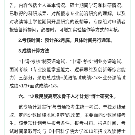
告，内容包括个人基本情况、硕士期间学习和科研情况、
已取得的科研成果、对所报考专业前沿研究的理解，以及
对攻读博士学位期间开展研究的设想等。专家组对申请者
报告答辩提问，必要时，可增加实验操作等方式的考核。
2.
考核时间：预计在
2
月底，具体时间另行通知。
3.
成绩计算方法
“
申请
-
考核
”
制英语笔试、
“
申请
-
考核
”
制业务课笔试、
面试考核（专业技能掌握能力、逻辑思维及创新等综合能
力）三部分，录取总成绩
=
英语笔试成绩
×1/3+
业务课笔试
成绩
×1/3+
面试成绩
×1/3
。
六、
“
少数民族高层次骨干人才计划
”
博士研究生。
该专项计划实行
“
与普通招考生统一考试、单独划线录
取、定向少数民族地区培养
”
的政策，主要面向少数民族考
生。该专项计划考生报考条件、报考材料、报名时间、考
试时间录取等均与《中国科学院大学
2019
年招收攻读博士