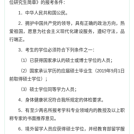
位研究生简章》的报考条件
：
1
．中华人民共和国公民。
2
．拥护中国共产党的领导，具有正确的政治方向，热
爱祖国，愿意为社会主义现代化建设服务，遵纪守法，品
行端正。
3
．考生的学位必须符合下列条件之一：
（
1
）已获得国家承认的硕士或博士学位的人员；
（
2
）国家承认学历的应届硕士毕业生（
2019
年
9
月
1
日
前取得硕士学位）；
（
3
）硕士学位同等学力人员；
4
．身体健康状况符合我所规定的体检要求。
5
．有至少两名所报考学科专业领域内的教授及以上职
称专家的书面推荐意见。
6
．境外留学人员应获得硕士学位，并经教育部留学服