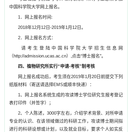
中国科学院大学网上报名。
1
．网上报名时间
:
2018
年
12
月
12
日
-2019
年
1
月
12
日。
2
．网上报名方式：
请考生登陆中国科学院大学招生信息网
（
http://admission.ucas.ac.cn
）
,
点击
“
博士报名
”
。
四、植物研究所实行
“
申请
-
考核
”
制考核
网上报名成功后，考生须在
2019
年
1
月
20
日前提交下列
纸版材料（寄送请选择
EMS
或顺丰快递）：
1
、网上报名系统生成的攻读博士学位研究生报考登记
表打印件（并签字）；
2
、个人陈述，
3000
字左右，介绍学术背景、对所申请
专业的认识、在该领域做过的科研工作，攻读博士期间拟
进行的科研设想或计划，以及就业目标，要求个人如实反