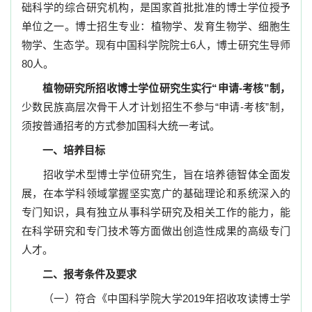
础科学的综合研究机构，是国家首批批准的博士学位授予
单位之一。博士招生专业
：植物学、发育生物学、细胞生
物学、生态学
。现有中国科学院院士
6
人，博士研究生导师
80
人。
植物研究所招收博士学位研究生实行
“
申请
-
考核
”
制，
少数民族高层次骨干人才计划招生不参与
“
申请
-
考核
”
制，
须按普通招考的方式参加国科大统一考试。
一、培养目标
招收学术型博士学位研究生，旨在培养德智体全面发
展，在本学科领域掌握坚实宽广的基础理论和系统深入的
专门知识，具有独立从事科学研究及相关工作的能力，能
在科学研究和专门技术等方面做出创造性成果的高级专门
人才。
二、报考条件及要求
（一）
符合《中国科学院大学
2019
年招收攻读博士学