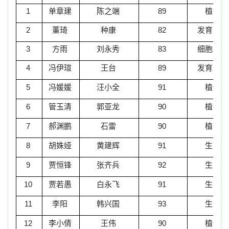
1
单章建
陈之端
89
植物学
2
董琦
种康
82
发育生物
3
方雨
刘永秀
83
细胞生物
4
冯伊瑄
王台
89
发育生物
5
冯媛媛
汪小全
91
植物学
6
管玉清
郭亚龙
90
植物学
7
郝渊鹏
石雷
90
植物学
8
胡姝娅
黄建辉
91
生态学
9
贾恒锋
张齐兵
92
生态学
10
贾若愚
白永飞
91
生态学
11
李
阳
韩兴国
93
生态学
12
李小倩
王伟
90
植物学