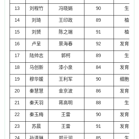
13
刘程竹
冯晓娟
90
生态学
14
刘琦
王印政
89
植物学
15
刘赟
陈之端
91
植物学
16
卢呈
景海春
92
发育生物
17
陆帅志
郭
柯
89
生态学
18
马创新
漆小泉
84
发育生物
19
穆华媛
王利军
90
细胞生物
20
秦慧慧
金京波
86
发育生物
21
秦天羽
蒋高明
88
生态学
22
秦玉梅
王雷
90
发育生物
23
苏晨
王雷
91
发育生物
24
孙清琳
郑元润
85
生态学