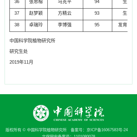
36
张思榕
马克平
94
生态学
37
赵梦颖
方精云
93
生态学
38
卓瑞玲
李博强
95
发育生物
中国科学院植物研究所
研究生处
2019年11月
版权所有 © 中国科学院植物研究所 备案号：
京ICP备16067583号-24
文保网安备案号：1101080078