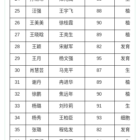
25
汪强
王宇飞
88
植物学
26
王美美
徐桂霞
90
植物学
27
王晓晗
王亮生
89
植物学
28
王颖
宋献军
82
发育生物
29
王月
杨文强
95
发育生物
30
肖慧芸
马克平
87
生态学
31
谢丹
冉进华
89
植物学
32
徐鹏
焦远年
90
植物学
33
杨璐
刘玲莉
91
生态学
34
杨秀
王柏臣
93
细胞生物
35
张璐
程佑发
82
发育生物