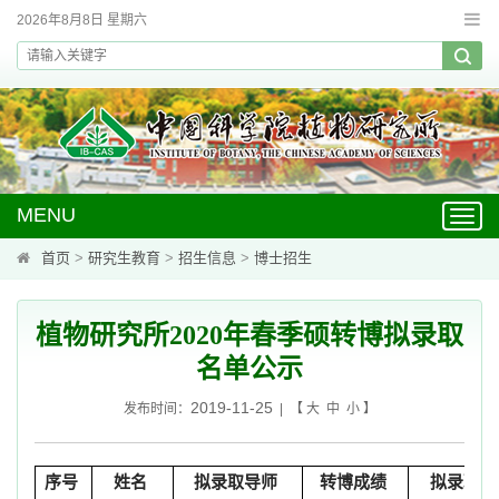
2026年8月8日 星期六
MENU
Toggl
navig
首页
>
研究生教育
>
招生信息
>
博士招生
植物研究所2020年春季硕转博拟录取
名单公示
2019-11-25
发布时间：
| 【
大
中
小
】
序号
姓名
拟录取导师
转博成绩
拟录取专