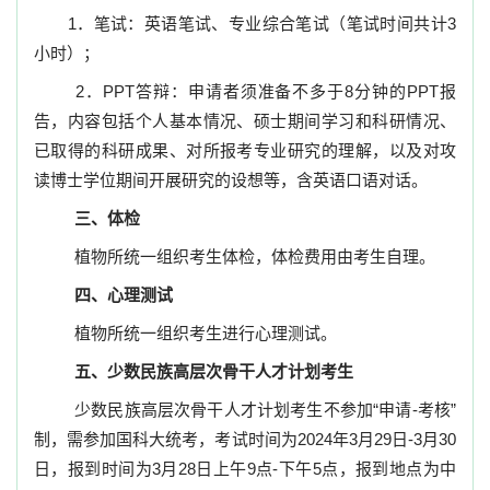
1
．笔试：英语笔试、专业综合笔试（笔试时间共计
3
小时）；
2
．
PPT
答辩：申请者须准备不多于
8
分钟的
PPT
报
告，内容包括个人基本情况、硕士期间学习和科研情况、
已取得的科研成果、对所报考专业研究的理解，以及对攻
读博士学位期间开展研究的设想等，含英语口语对话。
三、体检
植物所统一组织考生体检，体检费用由考生自理。
四、心理测试
植物所统一组织考生进行心理测试。
五、少数民族高层次骨干人才计划考生
少数民族高层次骨干人才计划考生不参加
“
申请-考核”
制，需参加国科大统考，考试时间为
2024
年
3
月
29
日
-3
月
30
日，报到时间为
3
月
28
日上午
9
点
-
下午
5
点，报到地点为中