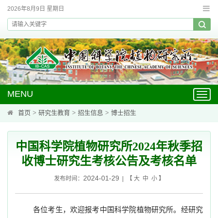
2026年8月9日 星期日
MENU
Toggl
navig
首页
>
研究生教育
>
招生信息
>
博士招生
中国科学院植物研究所2024年秋季招
收博士研究生考核公告及考核名单
2024-01-29
发布时间：
| 【
大
中
小
】
各位考生，欢迎报考中国科学院植物研究所。经研究