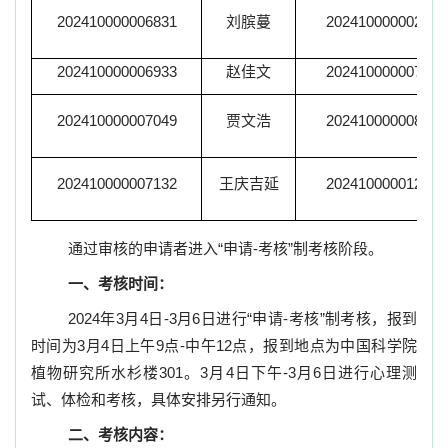
202410000006831
刘膑蔓
202410000002592
202410000006933
赵佳文
202410000007729
202410000007049
贾文浩
202410000008699
202410000007132
王庆吉延
202410000012262
通过审核的申请者进入
“
申请-考核”
制考核阶段。
一、考核时间：
2024
年
3
月
4
日
-3
月
6
日进
行“申请-考核”
制考核，
报到
时间为
3
月
4
日上午
9
点
-
中午
12
点
，
报到地点为中国科学院
植物研究所水杉楼
301
。
3
月
4
日下午
-3
月
6
日进行心理测
试、体检和考核
，具体安排另行通知。
二、考核内容：