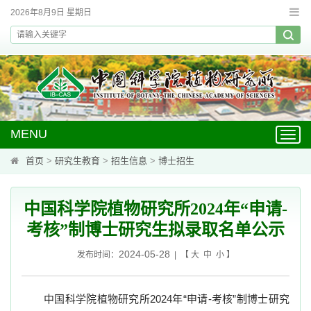
2026年8月9日 星期日
MENU
Toggl
navig
首页
>
研究生教育
>
招生信息
>
博士招生
中国科学院植物研究所2024年“申请-
考核”制博士研究生拟录取名单公示
2024-05-28
发布时间：
| 【
大
中
小
】
中国科学院植物研究所
2024
年“申请-考核”
制博士研究