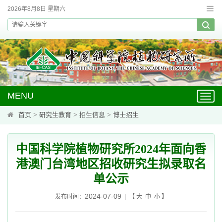
2026年8月8日 星期六
MENU
Toggl
navig
首页
>
研究生教育
>
招生信息
>
博士招生
中国科学院植物研究所2024年面向香
港澳门台湾地区招收研究生拟录取名
单公示
2024-07-09
发布时间：
| 【
大
中
小
】