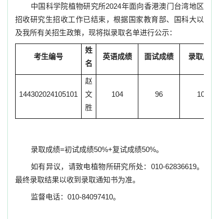
中国科学院植物研究所
2024
年面向香港澳门台湾地区
招收研究生
招收工作已结束，根据国家教育部、国科大以
及我所有关招生政策，现将拟录取名单进行公示：
姓
考生编号
英语成绩
面试成绩
录取成绩
名
赵
144302024105101
文
104
96
100
胜
录取成绩
=
初试成绩
50%+
复试成绩
50%
。
如有异议，请致电植物所研究所处：
010-62836619
。
最终录取结果以收到录取通知书为准。
监督电话：
010-84097410
。