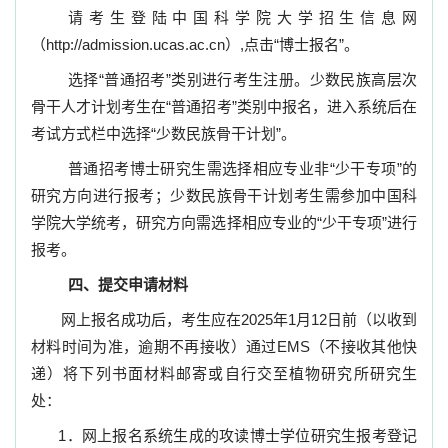
请考生登陆中国科学院大学招生信息网
（
http://admission.ucas.ac.cn
）
,
点击“博士报名”
。
选择“普通招考”类别进行考生注册。少数民族高层次
骨干人才计划考生在“普通招考”类别中报名，进入系统后在
考试方式栏中选择“少数民族骨干计划”。
普通招考博士研究生需选择相应专业非“少干专项”的
研究方向进行报考；少数民族骨干计划考生需参加中国科
学院大学统考，研究方向需选择相应专业的“少干专项”进行
报考。
四、提交申请材料
网上报名成功后，考生应在
2025
年
1
月
12
日前（以收到
材料时间为准，逾期不再接收）通过
EMS
（不接收其他快
递）将下列书面材料邮寄或自行交至植物研究所研究生
处：
1
．网上报名系统生成的攻读博士学位研究生报考登记