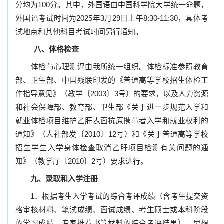
分均为
100
分。其中，外国语由中国科学院大学统一命题，
外国语考试时间为
2025
年
3
月
29
日上午
8:30-11:30
，具体考
试地点和其他科目考试时间另行通知。
八、体格检查
体检与心理测评由我所统一组织。体检标准参照教育
部、卫生部、中国残联印发的《普通高等学校招生体检工
作指导意见》（教学〔
2003
〕
3
号）的要求，以及人力资源
和社会保障部、教育部、卫生部《关于进一步规范入学和
就业体检项目维护乙肝表面抗原携带者入学和就业权利的
通知》（人社部发〔
2010
〕
12
号）和《关于普通高等学校
招生学生入学身体检查取消乙肝项目检测有关问题的通
知》（教学厅〔
2010
〕
2
号）要求进行。
九、录取和入学注册
1
．根据考生入学考试的综合考评成绩（含考生提交资
格审核材料、笔试成绩、面试成绩、考生硕士或本科阶段
的学习成绩、专家推荐书等材料的综合考评结果）、思想