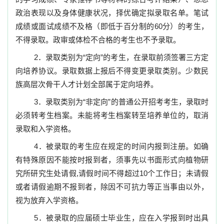
政治表现以及身体健康状况，择优确定拟录取名单。笔试
成绩或面试成绩不及格（即低于百分制的
60
分）的考生，
不得录取。政审或体检不合格的考生也不予录取。
2
．录取类别为“定向”的考生，在录取前须签署三方定
向培养协议。录取数据上报后不得变更录取类别。少数民
族高层次骨干人才计划全部属于定向培养。
3
．录取类别为“非定向”的普通公开招考考生，录取时
必须转考生档案。未能将考生档案转至培养单位的，取消
录取和入学资格。
4
．被录取的考生应在规定的时间内报到注册。如确
有特殊原因不能按时报到者，须事先以书面形式向植物研
究所研究生处请假
,
请假时间不得超过
10
个工作日；未请假
或者请假逾期不报到者，除因不可抗力等正当事由以外，
视为放弃入学资格。
5
．被录取的应届硕士毕业生，应在入学报到时出具