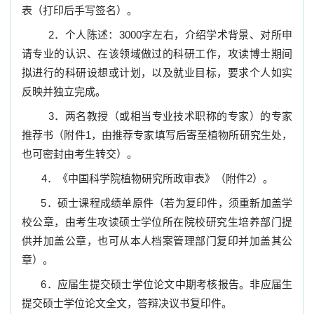
表（打印后手写签名）。
2
．个人陈述：
3000
字左右，介绍学术背景、对所申
请专业的认识、在该领域做过的科研工作，攻读博士期间
拟进行的科研设想或计划，以及就业目标，要求个人如实
反映并独立完成。
3
．两名教授（或相当专业技术职称的专家）的专家
推荐书（附件
1
，由推荐专家填写后寄至植物所研究生处，
也可密封由考生转交）。
4
．《中国科学院植物研究所政审表》（附件
2
）。
5
．硕士课程成绩单原件（若为复印件，须重新加盖学
校公章，由考生攻读硕士学位所在院校研究生培养部门提
供并加盖公章，也可从本人档案管理部门复印并加盖其公
章）。
6
．应届生提交硕士学位论文中期考核报告。非应届生
提交硕士学位论文全文，答辩决议书复印件。