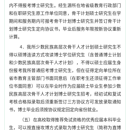
内不得报考博士研究生。经生源所在地省级教育行政部门
和在职研究生原工作单位同意，骨干计划硕士研究生在学
期间和服务期内可报考骨干计划博士研究生并签订骨干计
划博士研究生定向协议书，毕业后服务年限按新协议重新
计算。
4
．我所少数民族高层次骨干人才计划硕士研究生不
得以硕博连读方式攻读博士学位研究生（含普通博士计划
和少数民族高层次骨干人才计划），不得以硕士应届生身
份报考我所普通招考博士研究生，但在征得定向单位所在
省市教育主管部门书面同意后（在职考生还须征得工作单
位书面同意）可以在毕业时作为应届硕士毕业生参加少数
民族高层次骨干人才计划博士研究生招考，经初试和复试
考核合格拟录取后须重新签订三方协议方可发放录取通知
书，博士毕业后须按协议规定回定向省份就业。
（五）在高校取得推荐免试资格的优秀应届本科毕业
生，可以按直接攻博方式录取为博士研究生（简称为直博