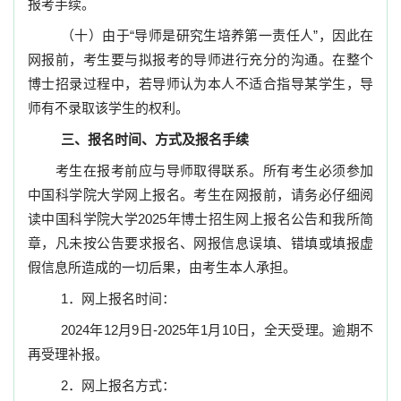
报考手续。
（十）由于“导师是研究生培养第一责任人”，因此在
网报前，考生要与拟报考的导师进行充分的沟通。在整个
博士招录过程中，若导师认为本人不适合指导某学生，导
师有不录取该学生的权利。
三、报名时间、方式及报名手续
考生在报考前应与导师取得联系。所有考生必须参加
中国科学院大学网上报名。考生在网报前，请务必仔细阅
读中国科学院大学
2025
年博士招生网上报名公告和我所简
章，凡未按公告要求报名、网报信息误填、错填或填报虚
假信息所造成的一切后果，由考生本人承担。
1
．网上报名时间：
2024
年
12
月
9
日
-2025
年
1
月
10
日，全天受理。逾期不
再受理补报。
2
．网上报名方式：