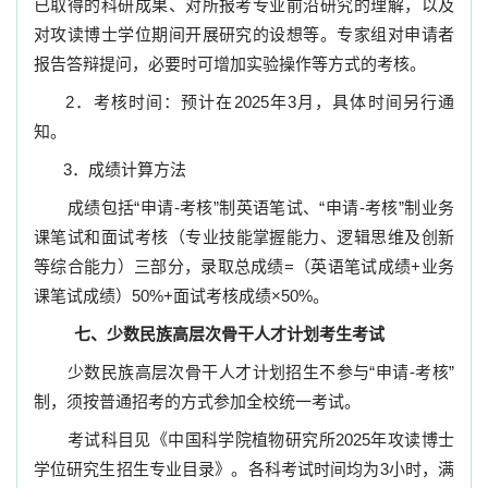
已取得的科研成果、对所报考专业前沿研究的理解，以及
对攻读博士学位期间开展研究的设想等。专家组对申请者
报告答辩提问，必要时可增加实验操作等方式的考核。
2
．考核时间：预计在
2025
年
3
月，具体时间另行通
知。
3
．成绩计算方法
成绩包括
“
申请-考核”制
英语笔试、
“
申请-考核”制业务
课
笔试和面试考核（专业技能掌握能力、逻辑思维及创新
等综合能力）三部分，录取总成绩
=
（英语笔试成绩
+
业务
课笔试成绩）
50%+
面试考核成绩
×50%
。
七、
少数民族高层次骨干人才计划考生考试
少数民族高层次骨干人才计划招生不参与“
申请-考核
”
制，须按普通招考的方式参加全校统一考试。
考试科目见《中国科学院植物研究所
2025
年攻读博士
学位研究生招生专业目录》。各科考试时间均为
3
小时，满