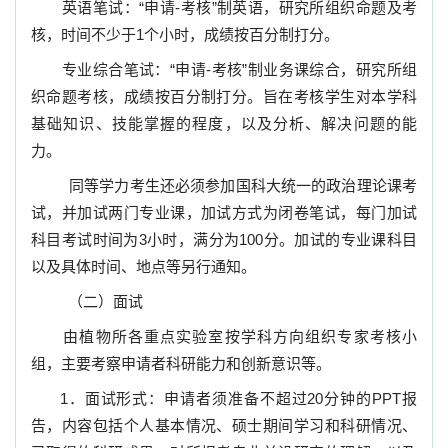
英语笔试：
“
申请-考核”制英语
，研究所组织命题及考
核，时间不少于
1
个小时，成绩按百分制打分。
专业综合笔试：
“
申请-考核”制业务
课综合，研究所组
织命题考核，成绩按百分制打分。旨在考核学生对本学科
基础知识、技能掌握的程度，以及分析、解决问题的能
力。
同等学力考生还必须参加国科大统一的政治理论课考
试，并加试两门专业课，加试方式为闭卷笔试，每门加试
科目考试时间为
3
小时，满分为
100
分。加试的专业课科目
以及具体时间、地点等另行通知。
（二）面试
由植物所各重点实验室按学科方向组织
专家考核小
组，
主要考察申请者科研能力和创新意识等。
1
．面试形式：申请者须准备不超过
20
分钟的
PPT
报
告，内容包括个人基本情况、硕士期间学习和科研情况、