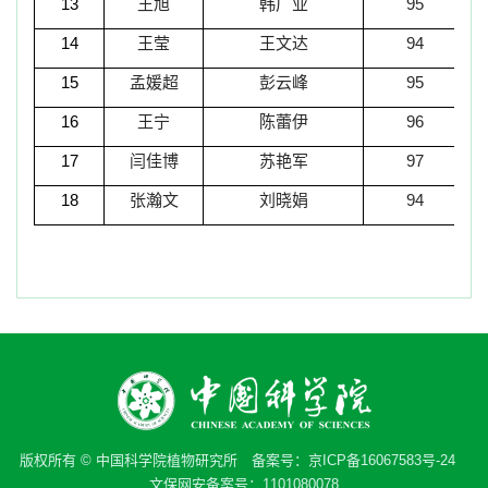
13
王旭
韩广业
95
14
王莹
王文达
94
15
孟媛超
彭云峰
95
16
王宁
陈蕾伊
96
17
闫佳博
苏艳军
97
18
张瀚文
刘晓娟
94
版权所有 © 中国科学院植物研究所 备案号：
京ICP备16067583号-24
文保网安备案号：1101080078