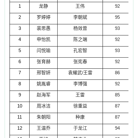
1
龙静
王伟
92
2
罗婷婷
李朝斌
95
3
裴思愚
杨效曾
93
4
申怡凯
陈之端
92
5
闫悦瑜
孔宏智
93
6
张育赫
张宪春
92
7
邢智妍
袁耀武
/
王雷
86
8
姚胤睿
李博强
92
9
赵海军
王雷
85
10
周冰洁
徐重益
87
11
朱朝阳
种康
87
12
王温乔
于龙江
94