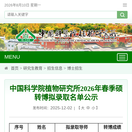
2026年8月10日 星期一
MENU
Toggl
navig
首页
>
研究生教育
>
招生信息
>
博士招生
中国科学院植物研究所2026年春季硕
转博拟录取名单公示
2025-12-02
发布时间：
| 【
大
中
小
】
序号
姓名
拟录取导师
转博成绩