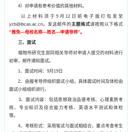
4）
对申请有参考价值的其他材料。
以上材料须于
9
月
12
日前
电子版打包发至
yzb@ibcas.ac.cn
。发送邮件的
主题格式
请按照以下格式
“
推免
—
母校名称
—
姓名
—
申请导师
”
。
三、面试
植物所研究生部同相关导师对申请人提交的材料进行
初审，邮件通知面试。
1、
面试时间：
9
月
19
日
2、
由报考导师组织面试小组，具体面试时间及体检由
面试小组组织进行。
3、
面试内容：包括思想政治品德考核、心理素质考
核、专业知识及综合能力考核、英语水平测试和体检
等。
4、
考核形式：采用笔试与面试相结合，重点考查考生