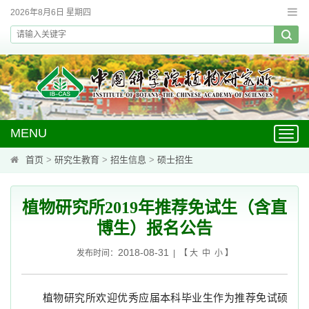
2026年8月6日 星期四
MENU
Toggl
navig
首页
>
研究生教育
>
招生信息
>
硕士招生
植物研究所2019年推荐免试生（含直
博生）报名公告
2018-08-31
发布时间：
| 【
大
中
小
】
植物研究所欢迎优秀应届本科毕业生作为推荐免试硕