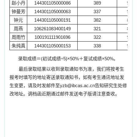
赵小丹
144301105000086
389
91
钟曼芳
144301105000063
337
90
钟元
144301105000191
382
85
周燕
106261083400149
321
88
周雨竹
100191111901696
322
91
朱纯真
144301105000153
338
93
录取成绩＝
(
初试成绩
÷5)×50%
＋复试成绩
×50%
。
最后录取结果以收到录取通知书为准，我们将按考生
报考时填写的地址寄送录取通知书，如有考生通讯地址发
生变更，请及时发邮件至
yzb@ibcas.ac.cn
告知研究生处修
改地址。调档函近期通过邮件发送电子版请注意查收。