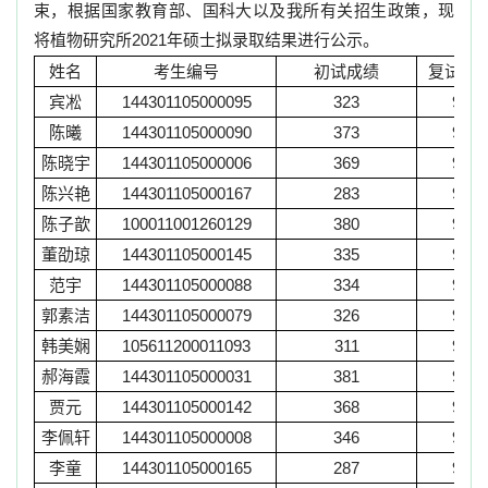
束，根据国家教育部、国科大以及我所有关招生政策，现
将植物研究所
2021
年硕士拟录取结果进行公示。
姓名
考生编号
初试成绩
复试成
宾凇
144301105000095
323
96
陈曦
144301105000090
373
90
陈晓宇
144301105000006
369
92
陈兴艳
144301105000167
283
90
陈子歆
100011001260129
380
98
董劭琼
144301105000145
335
94
范宇
144301105000088
334
92
郭素洁
144301105000079
326
91
韩美娴
105611200011093
311
92
郝海霞
144301105000031
381
91
贾元
144301105000142
368
95
李佩轩
144301105000008
346
91
李童
144301105000165
287
92