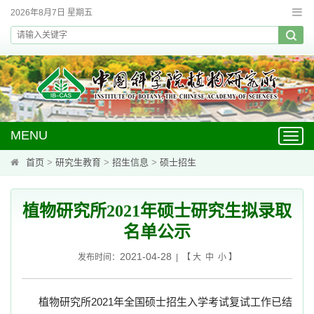
2026年8月7日 星期五
MENU
Toggl
navig
首页
>
研究生教育
>
招生信息
>
硕士招生
植物研究所2021年硕士研究生拟录取
名单公示
2021-04-28
发布时间：
| 【
大
中
小
】
植物研究所
2021
年全国硕士招生入学考试复试工作已结