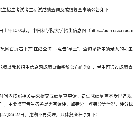
究生招生考试考生初试成绩查询及成绩复查事项公告如下：
日上午
10:00
起，中国科学院大学招生信息网（
https://admission.uca
息网首页右下方“在线查询”→点击“硕士”。查询系统中须录入的考
成绩以我校招生信息网成绩查询系统公布的为准，考生可通过成绩查
时间内按照相关要求提交成绩复查申请。初试成绩复查不受理违规
时，主要核查考生答卷是否有漏评、加错分、登错分等情况，评分标
年
2
月
26-27
日。逾期不再受理。具体复查程序如下：