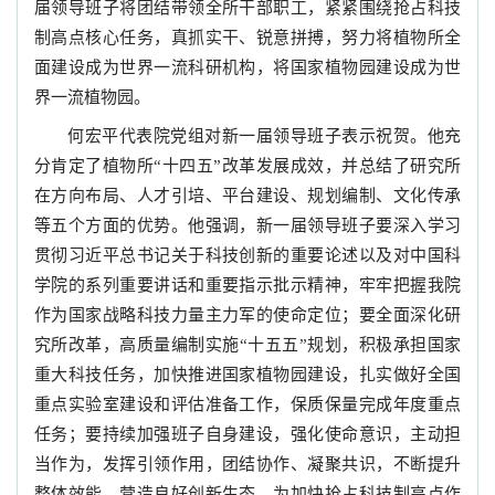
届领导班子将团结带领全所干部职工，紧紧围绕抢占科技
制高点核心任务，真抓实干、锐意拼搏，努力将植物所全
面建设成为世界一流科研机构，将国家植物园建设成为世
界一流植物园。
何宏平代表院党组对新一届领导班子表示祝贺。他充
分肯定了植物所“十四五”改革发展成效，并总结了研究所
在方向布局、人才引培、平台建设、规划编制、文化传承
等五个方面的优势。他强调，新一届领导班子要深入学习
贯彻习近平总书记关于科技创新的重要论述以及对中国科
学院的系列重要讲话和重要指示批示精神，牢牢把握我院
作为国家战略科技力量主力军的使命定位；要全面深化研
究所改革，高质量编制实施“十五五”规划，积极承担国家
重大科技任务，加快推进国家植物园建设，扎实做好全国
重点实验室建设和评估准备工作，保质保量完成年度重点
任务；要持续加强班子自身建设，强化使命意识，主动担
当作为，发挥引领作用，团结协作、凝聚共识，不断提升
整体效能，营造良好创新生态，为加快抢占科技制高点作