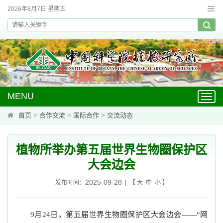
2026年8月7日 星期五
MENU
Toggl
navig
首页
>
合作交流
>
国际合作
>
交流动态
植物所举办第五届世界生物圈保护区
大会边会
2025-09-28
发布时间：
| 【
大
中
小
】
9月24日，第五届世界生物圈保护区大会边会——“网