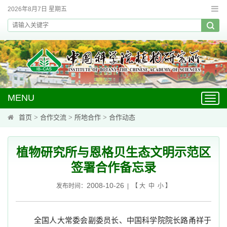
2026年8月7日 星期五
MENU
Toggl
navig
首页
>
合作交流
>
所地合作
>
合作动态
植物研究所与恩格贝生态文明示范区
签署合作备忘录
2008-10-26
发布时间：
| 【
大
中
小
】
全国人大常委会副委员长、中国科学院院长路甬祥于