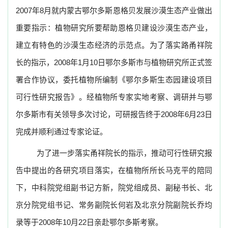
2007
年
8
月就内蒙古鄂尔多斯恩格贝发展沙漠生态产业做出
重要指示：植物研究所要帮助恩格贝建设沙漠生态产业，
建立有特色的沙漠生态经济的示范点。为了落实路甬祥院
长的指示，
2008
年
1
月
10
日
鄂尔多斯市与植物研究所正式签
署合作协议，委托植物所编制《鄂尔多斯生态园建设项目
可行性研究报告》。经植物所专家实地考察、调研并与鄂
尔多斯市有关领导多次讨论，可研报告终于
2008
年
6
月
23
日
完成并顺利通过专家论证。
为了进一步落实甬祥院长的指示，推动可行性研究报
告中提出的各研究项目落实，在植物所所长马克平的陪同
下，中科院党组副书记方新，院党组成员、副秘书长、北
京分院党组书记、常务副院长何岩及北京分院副院长乔均
录等于
2008
年
10
月
22
日亲赴鄂尔多斯考察。