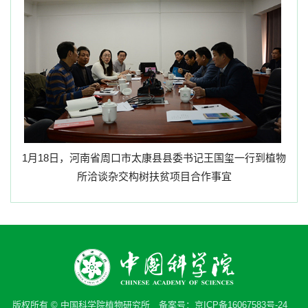
1
月
18
日，河南省周口市太康县县委书记王国玺一行到植物
所洽谈杂交构树扶贫项目合作事宜
版权所有 © 中国科学院植物研究所 备案号：
京ICP备16067583号-24