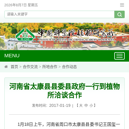
2026年8月7日 星期五
MENU
Toggl
navig
首页
>
合作交流
>
所地合作
>
合作动态
河南省太康县县委县政府一行到植物
所洽谈合作
2017-01-19
发布时间：
| 【
大
中
小
】
1
月
18
日上午，河南省周口市太康县县委书记王国玺一