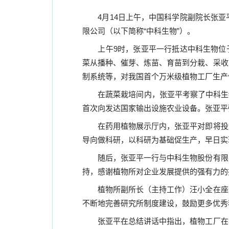
4
月
14
日上午，中国科学院副院长张亚
限公司（以下简称“中科生物”）。
上午
9
时，张亚平一行抵达中科生物位
菜从播种、催芽、炼苗、育苗到分栽、采收
制系统等，对我国首个万米级植物工厂生产
在蔬菜栽培间内，张亚平考察了中科生
首次向发达国家输出设施农业设备。张亚平
在药用植物展示厅内，张亚平对即将投
导向做科研，以科研为基础促生产，早日实
随后，张亚平一行与中科生物股份有限
持，感谢植物所对企业发展提供的强有力的
植物所副所长（主持工作）汪小全在座
不断地完善研究所制度建设，鼓励更多优秀
张亚平在总结讲话中指出，植物工厂在