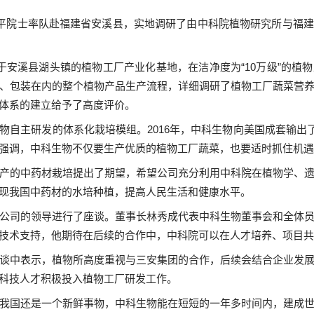
平院士率队赴福建省安溪县，实地调研了由中科院植物研究所与福建
于安溪县湖头镇的植物工厂产业化基地，在洁净度为“
10
万级”的植
、包装在内的整个植物产品生产流程，详细调研了植物工厂蔬菜营
体系的建立给予了高度评价。
物自主研发的体系化栽培模组。
2016
年，中科生物向美国成套输出
强调，中科生物不仅要生产优质的植物工厂蔬菜，也要适时抓住机遇
产的中药材栽培提出了期望，希望公司充分利用中科院在植物学、
现我国中药材的水培种植，提高人民生活和健康水平。
公司的领导进行了座谈。董事长林秀成代表中科生物董事会和全体
技术支持，他期待在后续的合作中，中科院可以在人才培养、项目共
谈中表示，植物所高度重视与三安集团的合作，后续会结合企业发
科技人才积极投入植物工厂研发工作。
我国还是一个新鲜事物，中科生物能在短短的一年多时间内，建成