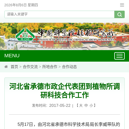
2026年8月6日 星期四
MENU
Toggl
navig
首页
>
合作交流
>
所地合作
>
合作动态
河北省承德市政企代表团到植物所调
研科技合作工作
2017-05-22
发布时间：
| 【
大
中
小
】
5
月
17
日，由河北省承德市科学技术局局长李威带队的