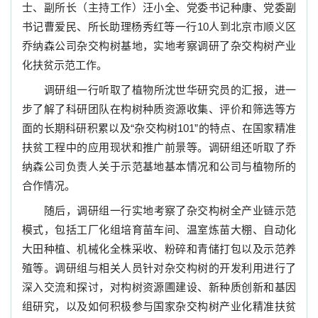
士、副所长（主持工作）汪小全、党委书记种康、党委副
书记曹爱民、所长助理杨秀红等一行
10
人到北京市顺义区
乔纳森公司杂交构树基地，实地考察调研了杂交构树产业
化扶贫示范工作。
调研组一行听取了植物所沈世华研究员的汇报，进一
步了解了科研团队在构树种质资源收集、评价和筛选等方
面的长期科研积累以及
“杂交构树
101
”的特点
、在国家精准
扶贫工程中的应用现状和推广前景等。调研组还听取了乔
纳森公司负责人关于示范基地基本情况和公司与植物所的
合作情况。
随后，调研组一行实地考察了杂交构树全产业链示范
模式，包括工厂化组培育苗车间、温室炼苗大棚、自动化
大田种植、机械化全株采收、粉碎和青储打包以及示范养
殖等。调研组与相关人员针对杂交构树的开发利用进行了
深入交流和探讨，对构树资源圃建设、新种质创新和基因
组研究，以及如何积极参与国家杂交构树产业化精准扶贫