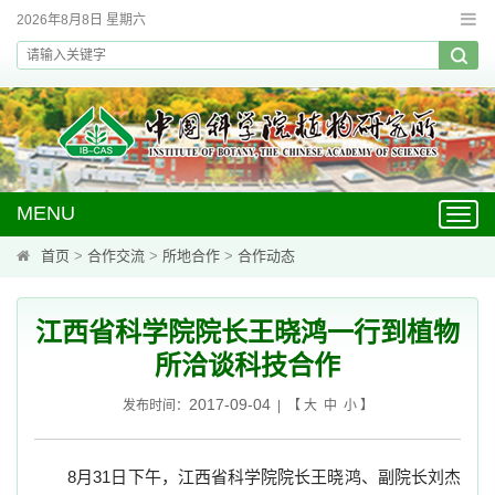
2026年8月8日 星期六
MENU
Toggl
navig
首页
>
合作交流
>
所地合作
>
合作动态
江西省科学院院长王晓鸿一行到植物
所洽谈科技合作
2017-09-04
发布时间：
| 【
大
中
小
】
8
月
31
日下午，江西省科学院院长王晓鸿、副院长刘杰