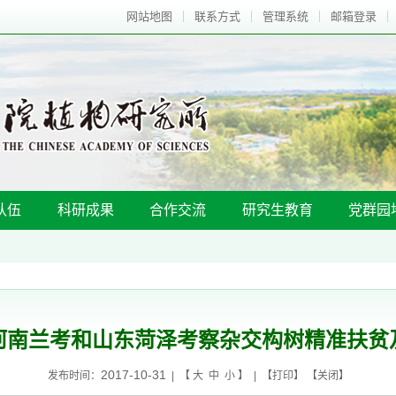
网站地图
联系方式
管理系统
邮箱登录
队伍
科研成果
合作交流
研究生教育
党群园
河南兰考和山东菏泽考察杂交构树精准扶贫
2017-10-31
发布时间：
| 【
大
中
小
】 | 【
打印
】 【
关闭
】