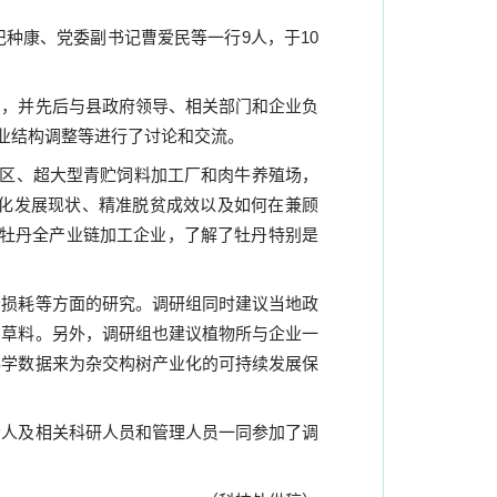
记种康、党委副书记曹爱民等一行
9
人，于
10
圃，并先后与县政府领导、相关部门和企业负
业结构调整等进行了讨论和交流。
区、超大型青贮饲料加工厂和肉牛养殖场，
化发展现状、精准脱贫成效以及如何在兼顾
的牡丹全产业链加工企业，了解了牡丹特别是
分损耗等方面的研究。调研组同时建议当地政
饲草料。另外，调研组也建议植物所与企业一
科学数据来为杂交构树产业化的可持续发展保
责人及相关科研人员和管理人员一同参加了调