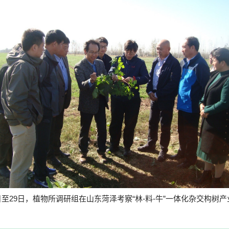
日至
29
日，植物所调研组在山东菏泽考察“林
-
料
-
牛”一体化杂交构树产