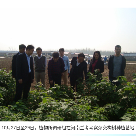
10
月
27
日至
29
日，植物所调研组在河南兰考考察杂交构树种植基地