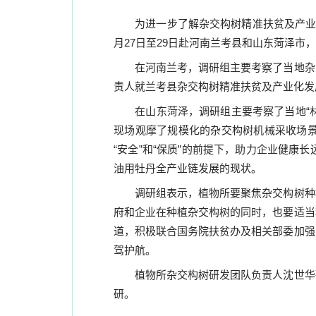
为进一步了解杂交构树精准扶贫及产
月
27
日至
29
日赴河南兰考县和山东菏泽市，
在河南兰考，调研组主要考察了当地杂
责人就兰考县杂交构树精准扶贫及产业化发
在山东菏泽，调研组主要考察了当地“
现场观摩了规模化的杂交构树机械采收场
“安全”和“保质”的前提下，助力企业健
油用牡丹全产业链发展的现状。
调研组表示，植物所要聚焦杂交构树种
府和企业在种植杂交构树的同时，也要适当
道，积极联合国务院扶贫办及相关部委加强
驾护航。
植物所杂交构树研发团队负责人沈世华
研。