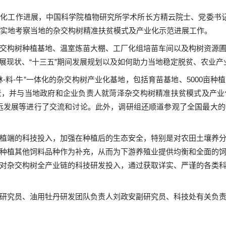
业化工作进展，中国科学院植物研究所学术所长方精云院士、党委书
实地考察当地的杂交构树精准扶贫模式及产业化示范进展工作。
交构树种植基地、温室炼苗大棚、工厂化组培苗车间以及构树资源
展现状、“十三五”期间发展规划以及如何助力当地稳定脱贫、农业产
林
-
料
-
牛”一体化的杂交构树产业化基地，包括育苗基地、
5000
亩种植
景，并与当地政府和企业负责人就菏泽杂交构树精准扶贫模式及产业
康长远发展等进行了交流和讨论。此外，调研组还顺道参观了全国最大
植端的科技投入，加强在种植后的生态安全，特别是对农田土壤养
种植其他饲料品种作为补充，从而为下游养殖业提供均衡和全面的
对杂交构树全产业链的科技研发投入，通过获取详实、严谨的各类
研究员、油用牡丹研发团队负责人刘政安副研究员、科技处有关负