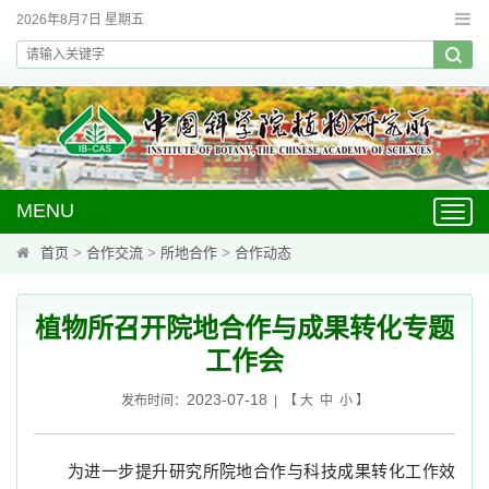
2026年8月7日 星期五
MENU
Toggl
navig
首页
>
合作交流
>
所地合作
>
合作动态
植物所召开院地合作与成果转化专题
工作会
2023-07-18
发布时间：
| 【
大
中
小
】
为进一步提升研究所院地合作与科技成果转化工作效