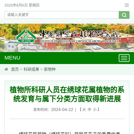
2026年8月6日 星期四
MENU
Toggl
navig
首页
>
科研成果
>
新物种
植物所科研人员在绣球花属植物的系
统发育与属下分类方面取得新进展
2024-04-22
发布时间：
| 【
大
中
小
】