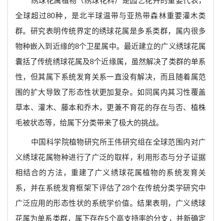
绣球花属植物（绣球花科）是园艺花卉的重要代表，
全球超过80种，是北半球温带与亚热带森林重要灌木类
群。研究表明传统界定的绣球花属是多系类群，属内很多
物种嵌入到近缘的8个卫星属中。最近建立的广义绣球花属
囊括了传统绣球花属及8个近缘属，虽然解决了类群的单系
性，但其属下系统发育关系一直没有解决，而且随着属范
围的扩大导致了形态性状更加复杂。如同属内其习性覆盖
草本、灌木、藤本和乔木，更兼不育花的存在与否、植株
毛被状态等，给属下分类带来了极大的挑战。
中国科学院植物研究所王伟研究组在全球范围内对广
义绣球花属物种进行了广泛的取样，利用形态与分子证据
相结合的方法，重建了广义绣球花属植物的系统发育关
系，并在系统发育框架下评估了28个在传统分类学研究中
广泛应用的形态性状的系统学价值。
结果表明，广义绣球
花属为单系类群，属下存在5个高支持率的分支，并新确定