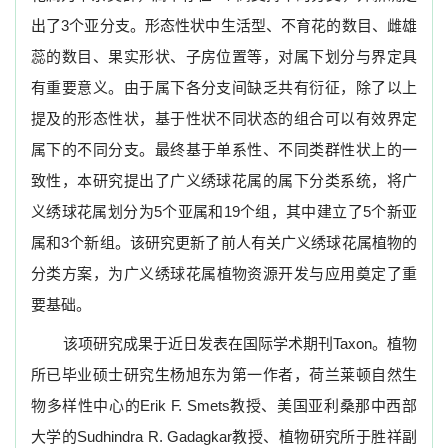
出了3个亚分支。形态性状中生活型、不育花的数目、雌雄
蕊的数目、果实形状、子房位置等，对属下划分与界定具
有重要意义。由于属下各分支间缺乏共有衍征，除了以上
提及的形态性状，基于性状不同状态的组合可以有效界定
属下的不同分支。最终基于单系性、不同类群性状上的一
致性，本研究提出了广义绣球花属的属下分类系统，将广
义绣球花属划分为5个亚属和19个组，其中建立了5个新亚
属和3个新组。该研究更新了前人有关广义绣球花属植物的
分类方案，为
广义绣球花属
植物资源开发与应用奠定了重
要基础。
该项研究成果于近日发表在国际学术期刊Taxon。植物
所已毕业硕士研究生杨旭东为第一作者，荷兰莱顿自然生
物多样性中心的Erik F. Smets教授、美国亚利桑那中西部
大学的Sudhindra R. Gadagkar教授、植物研究所于胜祥副