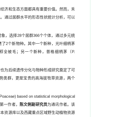
在经济和生态方面都具有重要价值。然而，禾
战。
通过居群水平的形态性状统计分析，可以
对象，选择
28
个居群
366
个个体，通过多元统
述了
2
个新物种。其中一个新种，光叶细柄茅
稃全被毛；另一个新种，普格细柄茅（
P.
果也为后续遗传分化与物种形成研究奠定了可
势类群，更是宝贵的高海拔牧草资源，两个
(Poaceae) based on statistical morphological
第一作者，
陈文俐副研究员
为通讯作者。该
标本资源库以及西藏重点区域野生动植物资源