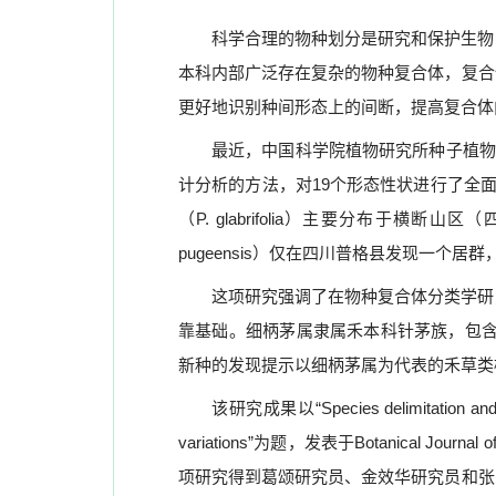
科学合理的物种划分是研究和保护生物
本科内部广泛存在复杂的物种复合体，复合
更好地识别种间形态上的间断，提高复合体
最近，中国科学院植物研究所种子植物
计分析的方法，对
19
个形态性状进行了全
（
P. glabrifolia
）主要分布于横断山区（
pugeensis
）仅在四川普格县发现一个居群
这项研究强调了在物种复合体分类学研
靠基础。细柄茅属隶属禾本科针茅族，包
新种的发现提示以细柄茅属为代表的禾草类
该研究成果以
“Species delimitation an
variations”
为题，发表于
Botanical Journal o
项研究得到葛颂研究员、金效华研究员和张