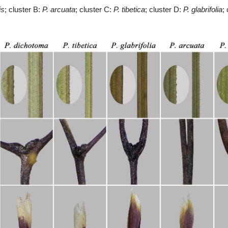
is
; cluster B:
P. arcuata
; cluster C:
P. tibetica
; cluster D:
P. glabrifolia
;