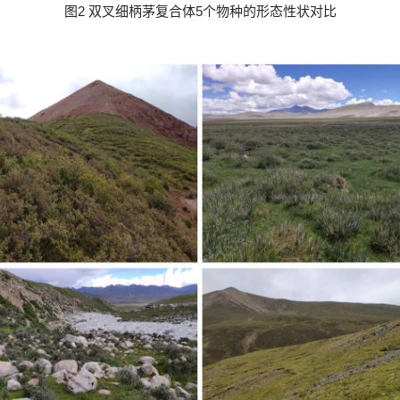
图
2
双叉细柄茅复合体
5
个物种的形态性状对比