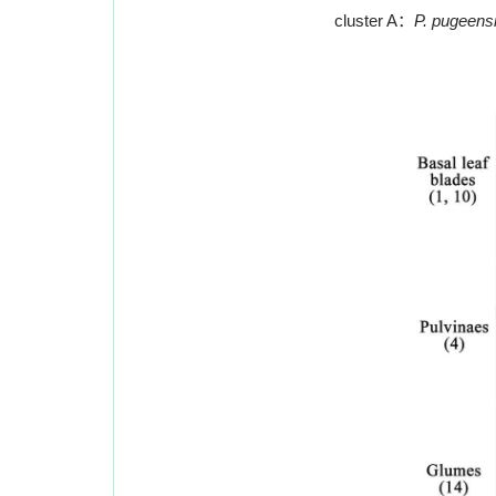
cluster A
：
P. pugeens