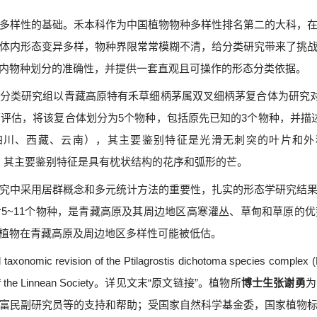
多样性的基础。
禾本科作为中国植物物种多样性排名第二的大科，
体内形态变异多样，物种界限常常模糊不清，给分类研究带来了挑
内物种划分的准确性，并提供一套直观且可操作的形态分类依据。
分类研究组以青藏高原特有禾草细柄茅属双叉细柄茅复合体为研究
面评估，将该复合体划分为
5
个物种，包括原先已知的
3
个物种，并描
四川、西藏、云南），其主要鉴别特征是光滑无刺突的叶片和外
，其主要鉴别特征是具有枕状结构的花序和弧形的芒。
究中采用居群概念和多元统计方法的重要性，扎实的形态学研究结
含
5~11
个物种，是青藏高原及其周边地区高寒灌丛、草甸和草原的优
植物在青藏高原及周边地区多样性可能被低估。
d taxonomic revision of the Ptilagrostis dichotoma species complex 
f the Linnean Society
。详见文末
“
原文链接
”
。植物所
博士生张谢勇
为
富民副研究员等的支持和帮助；受国家自然科学基金委，国家植物