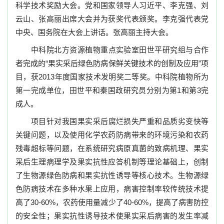
科学技术奖励大会。党和国家领导人习近平、李克强、刘
云山、张高丽出席大会并为获奖代表颁奖。李克强代表党
中央、国务院在大会上讲话。张高丽主持大会。
中科院北方资源植物重点实验室田世平研究组与合作
者完成的“果实采后绿色防病保鲜关键技术的创制及应用”项
目，获
2013
年度国家技术发明奖二等奖。中科院植物所为
第一完成单位，田世平和秦国政研究员分别为第
1
和第
3
完
成人。
项目针对我国果实采后腐烂损失严重和品质劣变快等
关键问题，以及使用化学农药防病带来的环境污染和农药
残毒超标等问题，在系统研究病原真菌的致病机理、果实
采后生理病理学及果实抗性应答机制等理论基础上，创制
了生物源绿色防病和果实抗性诱导等核心技术。生物源绿
色防病技术在多种水果上应用，病害控制率较传统技术提
高了
30-60%
，农药使用量减少了
40-60%
，提高了病害防控
的安全性；果实抗性诱导技术使果实采后病害的发生率减