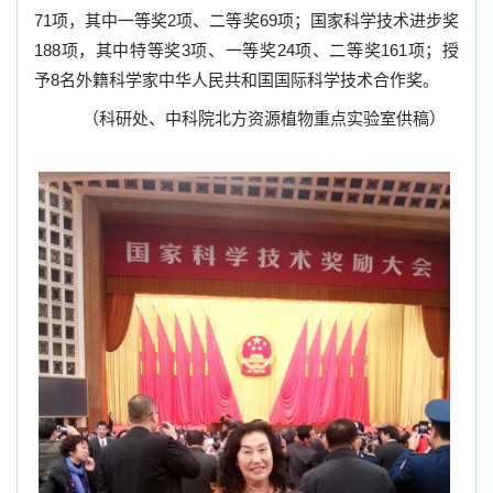
71
项，其中一等奖
2
项、二等奖
69
项；国家科学技术进步奖
188
项，其中特等奖
3
项、一等奖
24
项、二等奖
161
项；授
予
8
名外籍科学家中华人民共和国国际科学技术合作奖。
（科研处、中科院北方资源植物重点实验室供稿）