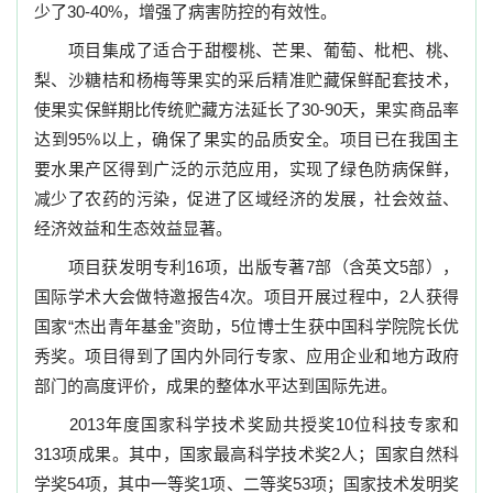
少了
30-40%
，增强了病害防控的有效性。
项目集成了适合于甜樱桃、芒果、葡萄、枇杷、桃、
梨、沙糖桔和杨梅等果实的采后精准贮藏保鲜配套技术，
使果实保鲜期比传统贮藏方法延长了
30-90
天，果实商品率
达到
95%
以上，确保了果实的品质安全。项目已在我国主
要水果产区得到广泛的示范应用，实现了绿色防病保鲜，
减少了农药的污染，促进了区域经济的发展，社会效益、
经济效益和生态效益显著。
项目获发明专利
16
项，出版专著
7
部（含英文
5
部），
国际学术大会做特邀报告
4
次。项目开展过程中，
2
人获得
国家“杰出青年基金”资助，
5
位博士生获中国科学院院长优
秀奖。项目得到了国内外同行专家、应用企业和地方政府
部门的高度评价，成果的整体水平达到国际先进。
2013
年度国家科学技术奖励共授奖
10
位科技专家和
313
项成果。其中，国家最高科学技术奖
2
人；国家自然科
学奖
54
项，其中一等奖
1
项、二等奖
53
项；国家技术发明奖