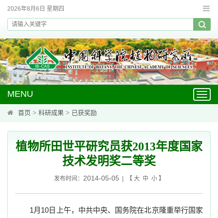
2026年8月6日 星期四
MENU
Toggl
navig
首页
>
科研成果
>
已获奖励
植物所田世平研究员获2013年度国家
技术发明奖二等奖
2014-05-05
发布时间：
| 【
大
中
小
】
1
月
10
日上午，中共中央、国务院在北京隆重举行国家