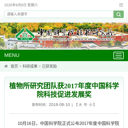
2026年8月8日 星期六
MENU
Toggl
navig
首页
>
科研成果
>
已获奖励
植物所研究团队获2017年度中国科学
院科技促进发展奖
2018-08-10
发布时间：
| 【
大
中
小
】
10
月
16
日，中国科学院正式公布
2017
年度中国科学院