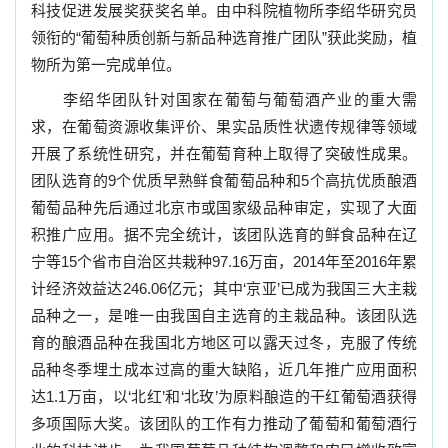
科技促进发展奖获奖名单。由中科院植物所李绍华研究员
领衔的“葡萄种质创新与新品种选育推广团队”获此奖励，植
物所为第一完成单位。
李绍华团队针对国家在葡萄与葡萄酒产业的重大需
求，在葡萄资源收集评价、果实品质性状遗传规律等领域
开展了系统性研究，并在葡萄育种上取得了突破性成果。
团队选育的
9
个优质早熟鲜食葡萄品种和
5
个高抗优质酿酒
葡萄品种先后通过北京市或国家级品种审定，实现了大面
积推广应用。据不完全统计，该团队选育的鲜食品种在辽
宁等
15
个省市自治区共栽种
97.16
万亩，
2014
年至
2016
年累
计经济效益达
246.06
亿元；其中‘京亚’已成为我国三大主栽
品种之一，是唯一由我国自主选育的主栽品种。该团队选
育的酿酒品种在我国北方地区可以露天过冬，克服了传统
品种冬季埋土成本过高的重大缺陷，近几年推广应用面积
达
1.1
万亩，以‘北红’和‘北玫’为原料酿造的干红葡萄酒获得
多项国际大奖。该团队的工作有力推动了葡萄和葡萄酒行