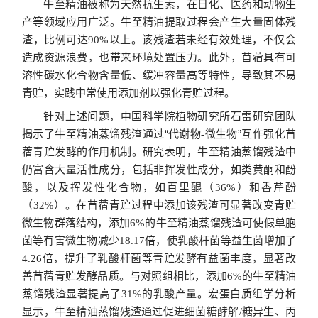
牛至精油被称为天然抗生素，在日化、医药和动物生
产等领域应用广泛。牛至精油提取过程会产生大量固体残
渣，比例可达
以上。该残渣若未经有效处理，不仅会
90%
造成资源浪费，也带来环境处置压力。此外，苜蓿具有可
溶性碳水化合物含量低、缓冲容量高等特性，导致其不易
青贮，实践中常使用添加剂以强化青贮过程。
针对上述问题，中国科学院植物研究所石雷研究团队
揭示了牛至精油蒸馏残渣通过“代谢物
微生物”互作强化苜
-
蓿青贮发酵的作用机制。研究表明，牛至精油蒸馏残渣中
仍富含大量活性成分，包括非挥发性成分，如类黄酮和酚
酸，以及挥发性化合物，如百里醌（
）和香芹酚
36%
（
）。在苜蓿青贮过程中添加该残渣可显著改变青贮
32%
微生物群落结构，添加
的牛至精油蒸馏残渣可使假单胞
6%
菌等有害微生物减少
倍，使乳酸杆菌等益生菌增加了
18.17
倍，提升了乳酸杆菌等青贮发酵有益菌丰度，显著改
4.26
善苜蓿青贮发酵品质。与对照组相比，添加
的牛至精油
6%
蒸馏残渣显著提高了
的乳酸产量。宏蛋白质组学分析
31%
显示，牛至精油蒸馏残渣通过促进细菌糖酵解
糖异生、丙
/