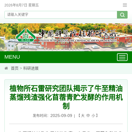
2026年8月7日 星期五
MENU
Toggl
navig
首页
>
科研进展
植物所石雷研究团队揭示了牛至精油
蒸馏残渣强化苜蓿青贮发酵的作用机
制
2025-09-09
发布时间：
| 【
大
中
小
】