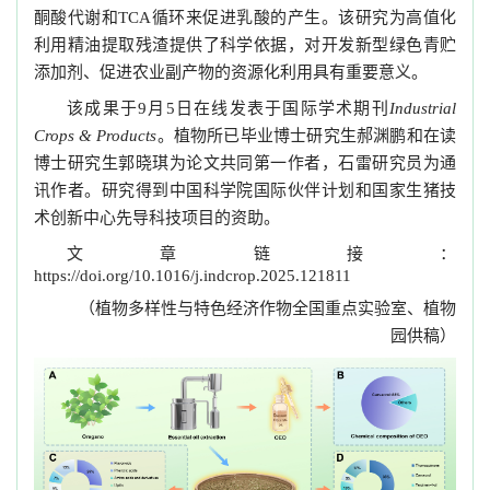
酮酸代谢和
循环来促进乳酸的产生。该研究为高值化
TCA
利用精油提取残渣提供了科学依据，对开发新型绿色青贮
添加剂、促进农业副产物的
资源化利用具有重要意义。
该成果于
月
日在线发表于国际学术期刊
9
5
Industrial
。植物所已毕业博士研究生郝渊鹏和在读
Crops & Products
博士研究生郭晓琪为论文共同第一作者，石雷研究员为通
讯作者。研究得到中国科学院国际伙伴计划和国家生猪技
术创新中心先导科技项目的资助。
文章链接：
https://doi.org/10.1016/j.indcrop.2025.121811
（植物多样性与特色经济作物全国重点实验室、植物
园供稿）