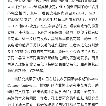
长、短表皮毛的形成。两类表皮毛的命运均由
MYB-bHLH-
复合体
通路成员决定，但关键调控因子的组合并
WDR
-
GL2
不完全相同。其中，短表皮毛的命运由
、
、
MYB5-1
GL3
和
决定，而长表皮毛的命运则由
、
TT8
GL2
MYB5-1
MYB5-
、
和
决定。在生态学功能上，短表皮毛作为微型
2
GL3
GL2
支柱，使花瓣上、下唇之间保留微小缝隙，以便传粉者吸
食花蜜。进一步研究发现，黑种草属植物花瓣上的长、短
表皮毛均起源于类似长毛的祖先细胞；二者的进化分别涉
及对
和
的独立招募。该研究不仅首次全面探讨
MYB5-2
TT8
了同一器官上不同类型凸起细胞之间的区别与联系，而且
为深入理解花瓣复杂化（特别是表面复杂化）和新性状起
源的机制提供了新见解。
该研究成果于
月
日在线发表于国际学术期刊
9
18
Nature
上。植物所已毕业博士研究生彭春喜、助
Communications
理研究员姚序、已出站博士后傅学浩和在读博士研究生吕
森涛为本文共同第一作者，孔宏智研究员和山红艳研究员
为共同通讯作者。该研究得到了国家自然科学基金委和中