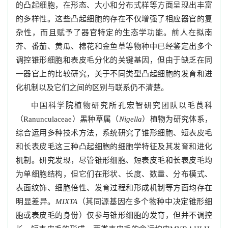
的凸起细胞，在形态、大小和分布式样等方面呈现出丰富
的多样性。这些凸起细胞的存在不仅增强了相应器官的复
杂性，而且赋予了器官特定的生态学功能。前人在拟南
芥、番茄、黄瓜、棉花和金鱼草等物种中已经鉴定出多个
调控锥形细胞和表皮毛分化的关键基因，但由于缺乏在同
一器官上的比较研究，关于不同类型凸起细胞的发育和进
化机制以及它们之间的区别与联系仍不清楚。
中国科学院植物研究所孔宏智研究团队以毛茛科
（
）黑种草属（
）植物为研究体系，
Ranunculaceae
Nigella
综合运用多种技术方法，系统研究了锥形细胞、短表皮毛
和长表皮毛这三种凸起细胞的细胞学特征及其发育和进化
机制。研究发现，尽管锥形细胞、短表皮毛和长表皮毛均
为单细胞结构，但它们在形状、长度、数量、分布模式、
表面纹饰、细胞倍性、发育过程和形成机制等方面均存在
明显差异。
（其同源基因在多个物种中决定锥形细
MIXTA
胞或表皮毛的身份）仅参与锥形细胞的发育，但并不调控