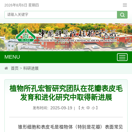
2026年8月6日 星期四
MENU
Toggl
navig
首页
>
科研进展
植物所孔宏智研究团队在花瓣表皮毛
发育和进化研究中取得新进展
2025-09-19
发布时间：
| 【
大
中
小
】
锥形细胞和表皮毛是植物体（特别是花瓣）表面常见