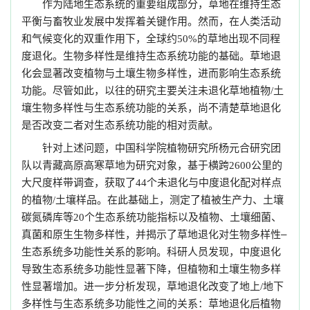
作为陆地生态系统的重要组成部分，草地在维持生态
平衡与畜牧业发展中发挥着关键作用。然而，在人类活动
和气候变化的双重作用下，全球约
的草地出现不同程
50%
度退化。生物多样性是维持生态系统功能的基础。草地退
化会显著改变植物与土壤生物多样性，进而影响生态系统
功能。尽管如此，以往的研究主要关注未退化草地植物
土
/
壤生物多样性与生态系统功能的关系，尚不清楚草地退化
是否改变二者对生态系统功能的相对贡献。
针对上述问题，中国科学院植物研究所杨元合研究团
队以青藏高原高寒草地为研究对象，基于横跨
公里的
2600
大尺度样带调查，获取了
个未退化与中度退化配对样点
44
的植物
土壤样品。在此基础上，测定了植被生产力、土壤
/
碳氮磷库等
个生态系统功能指标以及植物、土壤细菌、
20
真菌和原生生物多样性，并揭示了草地退化对生物多样性–
生态系统多功能性关系的影响。科研人员发现，中度退化
导致生态系统多功能性显著下降，但植物和土壤生物多样
性显著增加。进一步分析发现，草地退化改变了地上
地下
/
多样性与生态系统多功能性之间的关系：草地退化后植物