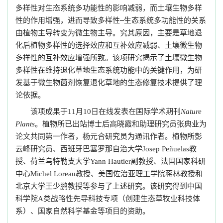
多样性对生态系统多功能性的影响减弱，而土壤生物多样
性的作用增强，进而导致多样性–生态系统多功能性的关系
由植物主导转变为微生物主导。究其原因，主要是草地退
化后植物多样性的选择效应和互补效应减弱、土壤微生物
多样性的互补效应增强所致。该项研究揭示了土壤微生物
多样性在维持退化草地生态系统功能中的关键作用，为研
发基于微生物菌剂恢复退化草地的生态修复技术提供了理
论依据。
该项成果于
月
日在线发表在国际学术期刊
11
10
Nature
。植物所已出站博士后高晓霞和助理研究员张典业为
Plants
论文共同第一作者，杨元合研究员为通讯作者。植物所彭
云峰研究员、西班牙巴塞罗那自治大学
教
Josep Peñuelas
授、荷兰乌特勒支大学
副教授、法国国家科研
Yann Hautier
中心
教授、美国佐治亚理工学院蒋林教授和
Michel Loreau
北京大学王少鹏教授等参与了上述研究。该研究得到中国
科学院
类战略性先导科技专项（创建生态草牧业科技体
A
系）、国家自然科学基金等项目的资助。