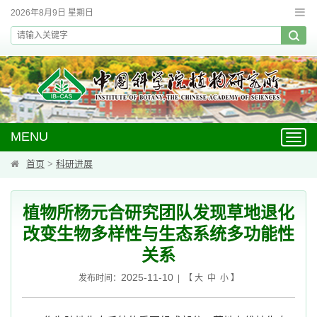
2026年8月9日 星期日
MENU
Toggl
navig
首页
>
科研进展
植物所杨元合研究团队发现草地退化
改变生物多样性与生态系统多功能性
关系
2025-11-10
发布时间：
| 【
大
中
小
】