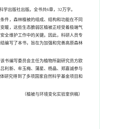
科学出版社出版。全书共
章，
万字。
6
32
候条件，森林植被的组成、结构和功能在不同
候变暖，这些生态脆弱区植被正经受着极端气
态安全维护工作中的关键。因此，科研人员专
总结编写了本书，旨在为加强和完善高原森林
。该书编写委员会主任为植物所副研究员方欧
、吕利新、牟玉梅、蒲星、杨晶、郑嘉诚参与
具体研究得到了多项国家自然科学基金项目和
（植被与环境变化实验室供稿）