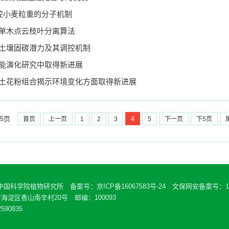
调控小麦粒重的分子机制
单木点云枝叶分离算法
土壤固碳潜力及其调控机制
能演化研究中取得新进展
土花粉组合揭示环境变化方面取得新进展
5页
4
首页
上一页
1
2
3
5
下一页
下5页
 中国科学院植物研究所 备案号：
京ICP备16067583号-24
文保网安备案号：110
海淀区香山南辛村20号 邮编：100093
590835