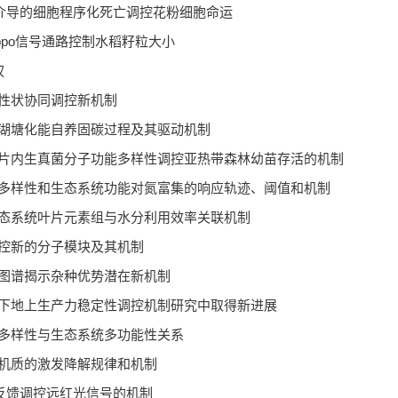
泡介导的细胞程序化死亡调控花粉细胞命运
ppo信号通路控制水稻籽粒大小
权
性状协同调控新机制
湖塘化能自养固碳过程及其驱动机制
片内生真菌分子功能多样性调控亚热带森林幼苗存活的机制
多样性和生态系统功能对氮富集的响应轨迹、阈值和机制
态系统叶片元素组与水分利用效率关联机制
控新的分子模块及其机制
图谱揭示杂种优势潜在新机制
下地上生产力稳定性调控机制研究中取得新进展
多样性与生态系统多功能性关系
机质的激发降解规律和机制
反馈调控远红光信号的机制