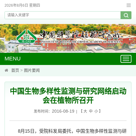
2026年8月6日 星期四
MENU
Toggl
navig
首页
>
图片要闻
中国生物多样性监测与研究网络启动
会在植物所召开
2016-08-19
发布时间：
| 【
大
中
小
】
8
月
15
日，受院科发局委托，中国生物多样性监测与研