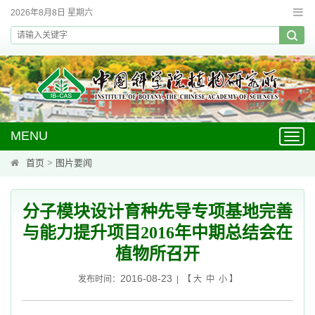
2026年8月8日 星期六
MENU
Toggl
navig
首页
>
图片要闻
分子模块设计育种先导专项基地完善
与能力提升项目2016年中期总结会在
植物所召开
2016-08-23
发布时间：
| 【
大
中
小
】