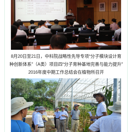
8
月
20
日至
21
日，中科院战略性先导专项“分子模块设计育
种创新体系”（
A
类）项目四“分子育种基地完善与能力提升”
2016
年度中期工作总结会在植物所召开