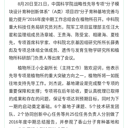
8
月
20
日至
21
日，中国科学院战略性先导专项“分子模
块设计育种创新体系”（
A
类）项目四“分子育种基地完善与
能力提升”
2016
年度中期工作总结会在植物所召开。中科院
重大科技任务局研究员刘杰，院军工项目监理部主任汪大
星和监理组成员汤章城、王贵海、陈受宜、相建海、夏桂
先，专项首席科学家、中科院北京基因组研究所所长薛勇
彪及专项总体组全体成员、遗传与发育生物学研究所和植
物所科研部门负责人等出席了会议。
植物所汪小全副所长（主持工作）致欢迎词，他表示
先导专项是植物所的重大突破方向之一，植物所将一如既
往地支持先导工作。刘杰说，基地建设是完成整个专项的
重要保障和支撑；专项将在后年验收，要认真梳理已取得
的成果和存在的问题，保证专项达到预期目标，同时为下
一期的启动奠定基础。
6
个基地子课题、
5
个技术研发团
队、
2
个协同创新中心任务等共
25
位任务负责人分别做了
2016
年度中期总结报告，并参观了香山分子育种基地和