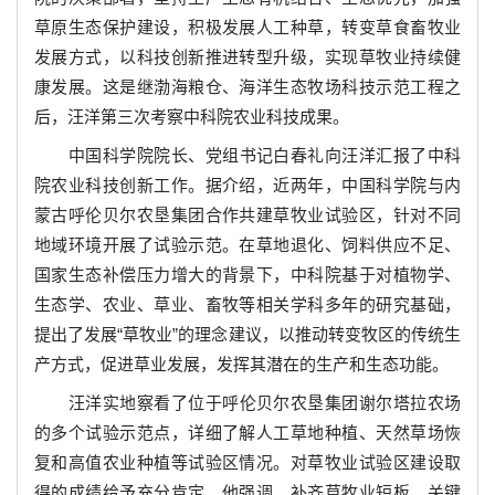
草原生态保护建设，积极发展人工种草，转变草食畜牧业
发展方式，以科技创新推进转型升级，实现草牧业持续健
康发展。这是继渤海粮仓、海洋生态牧场科技示范工程之
后，汪洋第三次考察中科院农业科技成果。
中国科学院院长、党组书记白春礼向汪洋汇报了中科
院农业科技创新工作。据介绍，近两年，中国科学院与内
蒙古呼伦贝尔农垦集团合作共建草牧业试验区，针对不同
地域环境开展了试验示范。在草地退化、饲料供应不足、
国家生态补偿压力增大的背景下，中科院基于对植物学、
生态学、农业、草业、畜牧等相关学科多年的研究基础，
提出了发展“草牧业”的理念建议，以推动转变牧区的传统生
产方式，促进草业发展，发挥其潜在的生产和生态功能。
汪洋实地察看了位于呼伦贝尔农垦集团谢尔塔拉农场
的多个试验示范点，详细了解人工草地种植、天然草场恢
复和高值农业种植等试验区情况。对草牧业试验区建设取
得的成绩给予充分肯定。他强调，补齐草牧业短板，关键