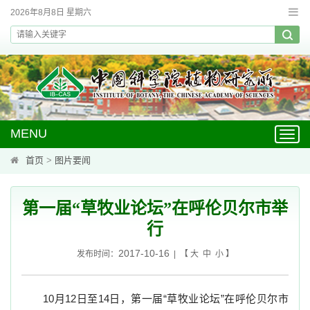
2026年8月8日 星期六
MENU
Toggl
navig
首页
>
图片要闻
第一届“草牧业论坛”在呼伦贝尔市举
行
2017-10-16
发布时间：
| 【
大
中
小
】
10
月
12
日至
14
日，第一届“草牧业论坛”在呼伦贝尔市