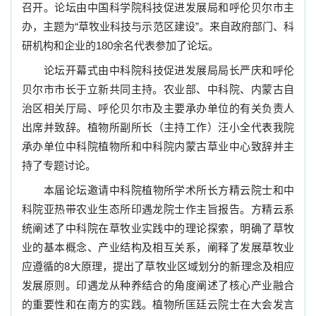
召开。论坛由中国科学院科技促进发展局和呼伦贝尔市主
办，主题为“草牧业科技与示范区建设”。来自政府部门、科
研机构和企业的
180
余名代表参加了论坛。
论坛开幕式由中科院科技促进发展局局长严庆和呼伦
贝尔市市长于立新共同主持。农业部、中科院、内蒙古自
治区相关厅局、呼伦贝尔市及主要承办单位的有关负责人
出席并致辞。
植物所副所长（主持工作）汪小全代表我院
承办单位中科院植物所和中科院内蒙古草业中心致辞并主
持了专题讨论。
本届论坛邀请中科院植物所学术所长方精云院士和中
科院亚热带农业生态所印遇龙院士作主旨报告。方精云系
统阐述了中科院在草牧业实践中的理论探索，明确了草牧
业的基本概念、产业结构及相互关系，阐释了发展草牧业
应遵循的
8
大原理，提出了草牧业区域划分的新理念及相应
发展原则。印遇龙从种养结合的角度阐述了核心产业融合
的重要性和在南方的实践。植物所匡廷云院士在大会发言