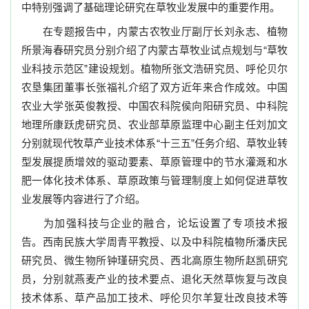
中特别强调了基础理论研究在草牧业发展中的重要作用。
在专题报告中，内蒙古农牧业厅副厅长刘永志、植物
所景海春研究员分别介绍了内蒙古草牧业试点规划与“草牧
业科技示范区”建设规划。植物所张文浩研究员、呼伦贝尔
农垦集团董事长张福礼介绍了双方近年来合作成效。中国
农业大学张英俊教授、中国农科院侯向阳研究员、中科院
地理所康跃虎研究员、农业部草原监理中心副主任刘加文
分别就现代牧草产业技术体系“十三五”任务介绍、草牧业转
型发展提质增效的驱动要素、草原管理中的节水灌溉和水
肥一体化技术体系、草原政策与管理制度上如何促进草牧
业发展等内容进行了介绍。
为加强科技与企业的融合，论坛设置了专项技术报
告。西南民族大学周青平教授、以及中科院植物所潘庆民
研究员、微生物所钟瑾研究员、西北高原生物所赵凯研究
员，分别就燕麦产业的技术要点、退化天然草恢复与改良
技术体系、草产品加工技术、呼伦贝尔羊复壮改良技术等