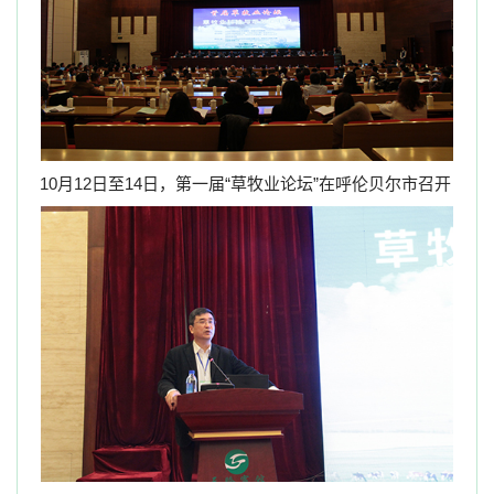
10
月
12
日至
14
日，第一届“草牧业论坛”在呼伦贝尔市召开