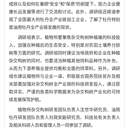
成效以及如何在兼顾“安全”和“保质”的前提下，助力企业健
康长远发展等进行了交流和讨论。此外，调研组还顺道参
观了全国最大的牡丹全产业链加工企业，了解了牡丹特别
是油用牡丹全产业链发展的现状。
调研组表示，植物所要聚焦杂交构树种植端的科技投
入，加强在种植后的生态安全，特别是对农田土壤养分损
耗等方面的研究。调研组同时建议当地政府和企业在种植
杂交构树的同时，也要适当种植其他饲料品种作为补充，
从而为下游养殖业提供均衡和全面的饲草料。另外，调研
组也建议植物所与企业一道，积极联合国务院扶贫办及相
关部委加强对杂交构树全产业链的科技研发投入，通过获
取详实、严谨的各类科学数据来为杂交构树产业化的可持
续发展保驾护航。
植物所杂交构树研发团队负责人沈世华研究员、油用
牡丹研发团队负责人刘政安副研究员、科技处有关负责人
及相关科研人员和管理人员一同参加了调研。