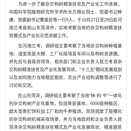
为进一步了解杂交构树精准扶贫及产业化工作进展，
中国科学院植物研究所学术所长方精云院士、党委书记种
康、党委副书记曹爱民等一行
9
人，于
10
月
27
日至
29
日赴河
南兰考县和山东菏泽市，实地考察当地的杂交构树精准扶
贫模式及产业化示范进展工作。
在河南兰考，调研组主要考察了当地杂交构树种植基
地、温室炼苗大棚、工厂化组培苗车间以及构树资源圃，
并先后与县政府领导、相关部门和企业负责人就兰考县杂
交构树精准扶贫及产业化发展现状、“十三五”期间发展规划
以及如何助力当地稳定脱贫、农业产业结构调整等进行了
讨论和交流。
在山东菏泽，调研组主要考察了当地“林
-
料
-
牛”一体化
的杂交构树产业化基地，包括育苗基地、
5000
亩种植区、
超大型青贮饲料加工厂和肉牛养殖场，现场观摩了规模化
的杂交构树机械采收场景，并与当地政府和企业负责人就
菏泽杂交构树精准扶贫模式及产业化发展现状、精准脱贫