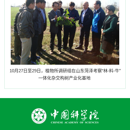
10
月
27
日至
29
日，植物所调研组在山东菏泽考察“林
-
料
-
牛”
一体化杂交构树产业化基地