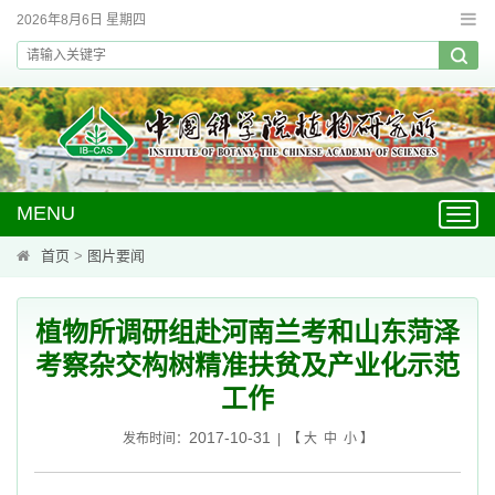
2026年8月6日 星期四
MENU
Toggl
navig
首页
>
图片要闻
植物所调研组赴河南兰考和山东菏泽
考察杂交构树精准扶贫及产业化示范
工作
2017-10-31
发布时间：
| 【
大
中
小
】