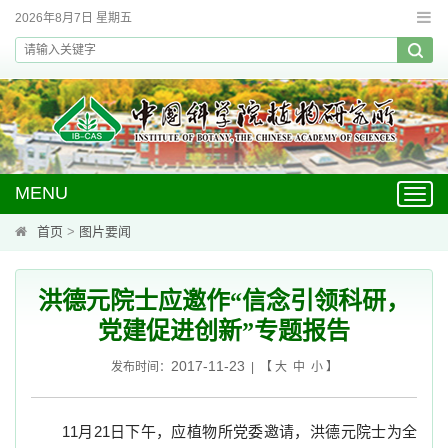
2026年8月7日 星期五
MENU
Toggl
navig
首页
>
图片要闻
洪德元院士应邀作“信念引领科研，
党建促进创新”专题报告
2017-11-23
发布时间：
| 【
大
中
小
】
11
月
21
日下午，应植物所党委邀请，洪德元院士为全