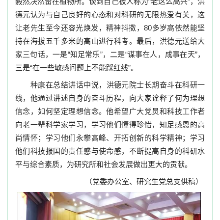
毅然决然留在植物所。谈到自己被人称为“老这么高兴”，洪
德元认为与自己良好的心态和对科研的无限热爱有关，这
让老先生至今还容光焕发，精神抖擞，
80
多岁高依然能坚
持在海拔五千多米的高山进行科考。最后，洪德元送给大
家三句话，一是“知足常乐”，二是“谋事在人，成事在天”，
三是“在一些敏感问题上不能踩红线”。
种康在总结讲话中说，洪德元院士长期奋斗在科研一
线，他通过讲述自身的奋斗历程，向大家诠释了何为理想
信念，如何坚定理想信念。他希望广大党员和科技工作者
向老一辈科学家学习，学习他们懂得珍惜，知足感恩的高
尚情怀；学习他们永攀高峰、开拓创新的科学精神；学习
他们科技报国的责任感与使命感，不断提高自身的科研水
平与综合素质，为研究所和社会发展做出更大的贡献。
（党委办公室、研究生党总支供稿）