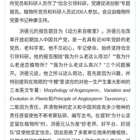
所党员和科研人员作了“信念引领科研，党建促进创新”专题
报告。植物所党员和科研人员近
200
人参加。会议由植物所
党委书记种康主持。
洪德元的报告题目为《动力来自哪里》。洪德元在改
革开放初期加入中国共产党，是一名具有近
40
年党龄的老
党员、老科学家。他不忘初心，牢记使命，始终坚持信念
引领科研。他的报告围绕“我为什么老这么用功？”“我为什
么老迷恋植物所？”“我为什么老这么高兴？”三个问题展
开。洪德元说，他之所以这么用功，首先是因为兴趣，并
特别提到在简陋的“牛棚”里读完的对他一生产生重大影响的
三本英文专著：
Morphology of Angiosperm
、
Variation and
Evolution in Plants
和
Principle of Angiosperm Taxonomy
；
二是因为责任，弄清物种的定义和中国到底有多少物种的
责任感驱使他不断考察钻研、编写志书。在提到“为什么坚
定留在植物所”时，洪德元认为是“好老师、好平台、好团
队”促使他坚定信念，因此拒绝了多家单位抛来的橄榄枝，