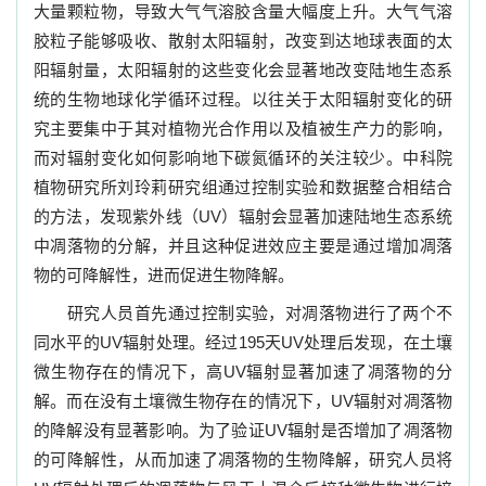
大量颗粒物，导致大气气溶胶含量大幅度上升。大气气溶
胶粒子能够吸收、散射太阳辐射，改变到达地球表面的太
阳辐射量，太阳辐射的这些变化会显著地改变陆地生态系
统的生物地球化学循环过程。以往关于太阳辐射变化的研
究主要集中于其对植物光合作用以及植被生产力的影响，
而对辐射变化如何影响地下碳氮循环的关注较少。中科院
植物研究所刘玲莉研究组通过控制实验和数据整合相结合
的方法，发现紫外线（
UV
）辐射会显著加速陆地生态系统
中凋落物的分解，并且这种促进效应主要是通过增加凋落
物的可降解性，进而促进生物降解。
研究人员首先通过控制实验，对凋落物进行了两个不
同水平的
UV
辐射处理。经过
195
天
UV
处理后发现，在土壤
微生物存在的情况下，高
UV
辐射显著加速了凋落物的分
解。而在没有土壤微生物存在的情况下，
UV
辐射对凋落物
的降解没有显著影响。为了验证
UV
辐射是否增加了凋落物
的可降解性，从而加速了凋落物的生物降解，研究人员将