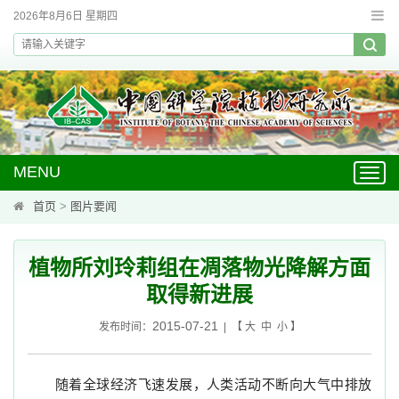
2026年8月6日 星期四
MENU
Toggl
navig
首页
>
图片要闻
植物所刘玲莉组在凋落物光降解方面
取得新进展
2015-07-21
发布时间：
| 【
大
中
小
】
随着全球经济飞速发展，人类活动不断向大气中排放