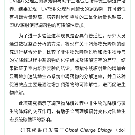
UV
辐射处理后的凋落物与风干土混合后接种微生物进行培
养。结果发现，
UV
辐射处理时间越长的凋落物，其可溶性
有机碳含量越高，培养时累积释放的二氧化碳量也越高，
即
UV
辐射使得凋落物的可降解性增加。
为了进一步验证这种现象是否具有普适性，研究人员
通过数据整合分析的方法，将现有关于凋落物光降解的研
究进行整合分析，比较了非生物光降解过程和微生物参与
的光降解过程中凋落物的化学组成及降解速率的差异。结
果验证了室内培养实验的结论，即紫外线辐射量的增加会
显著地加速陆地生态系统中凋落物的分解速率，并且这种
促进效应主要是通过增加凋落物的可降解性，进而促进生
物降解。
此项研究揭示了凋落物降解过程中非生物光降解与微
生物降解的交互作用，有助于全面理解辐射变化对陆地生
态系统碳循环的影响。
研究成果已发表于
Global Change Biology
（
doi: