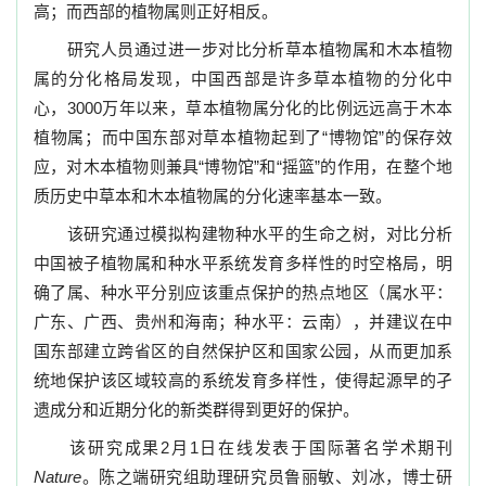
高；而西部的植物属则正好相反。
研究人员通过进一步对比分析草本植物属和木本植物
属的分化格局发现，中国西部是许多草本植物的分化中
心，
3000
万年以来，草本植物属分化的比例远远高于木本
植物属；而中国东部对草本植物起到了“博物馆”的保存效
应，对木本植物则兼具“博物馆”和“摇篮”的作用，在整个地
质历史中草本和木本植物属的分化速率基本一致。
该研究通过模拟构建物种水平的生命之树，对比分析
中国被子植物属和种水平系统发育多样性的时空格局，明
确了属、种水平分别应该重点保护的热点地区（属水平：
广东、广西、贵州和海南；种水平：云南），并建议在中
国东部建立跨省区的自然保护区和国家公园，从而更加系
统地保护该区域较高的系统发育多样性，使得起源早的孑
遗成分和近期分化的新类群得到更好的保护。
该研究成果
2
月
1
日在线发表于国际著名学术期刊
Nature
。陈之端研究组助理研究员鲁丽敏、刘冰，博士研