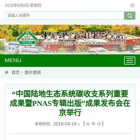
2026年8月6日 星期四
MENU
Toggl
navig
首页
>
图片要闻
“中国陆地生态系统碳收支系列重要
成果暨PNAS专辑出版”成果发布会在
京举行
2018-04-18
发布时间：
| 【
大
中
小
】