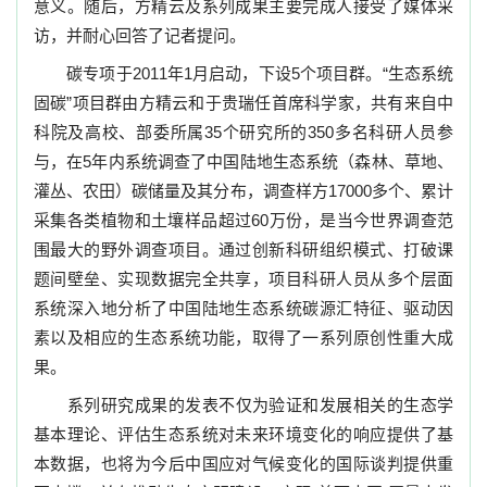
意义。随后，方精云及系列成果主要完成人接受了媒体采
访，并耐心回答了记者提问。
碳专项于
2011
年
1
月启动，下设
5
个项目群。“生态系统
固碳”项目群由方精云和于贵瑞任首席科学家，共有来自中
科院及高校、部委所属
35
个研究所的
350
多名科研人员参
与，在
5
年内系统调查了中国陆地生态系统（森林、草地、
灌丛、农田）碳储量及其分布，调查样方
17000
多个、累计
采集各类植物和土壤样品超过
60
万份，是当今世界调查范
围最大的野外调查项目。通过创新科研组织模式、打破课
题间壁垒、实现数据完全共享，项目科研人员从多个层面
系统深入地分析了中国陆地生态系统碳源汇特征、驱动因
素以及相应的生态系统功能，取得了一系列原创性重大成
果。
系列研究成果的发表不仅为验证和发展相关的生态学
基本理论、评估生态系统对未来环境变化的响应提供了基
本数据，也将为今后中国应对气候变化的国际谈判提供重