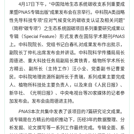
4
月
17
日下午，“中国陆地生态系统碳收支系列重要成
果暨
PNAS
专辑出版”成果发布会在京举行。中科院
A
类战略
性先导科技专项“应对气候变化的碳收支认证及相关问题”
（简称“碳专项”）之生态系统固碳项目系列重要研究成果以
专辑（
Special Feature
）形式发表在国际学术期刊
PNAS
上。中科院院长、党组书记白春礼对成果发布作出批示，
副院长丁仲礼出席发布会并讲话。中科院科学传播局局长
周德进、重大科技任务局副局长黄铁青，植物所学术所长
方精云、副所长（主持工作）汪小全、党委副书记曹爱
民，中科院地理资源所副所长于贵瑞，系列成果主要完成
人、植物所科技处主要负责人，以及来自《人民日报》、
新华社、《光明日报》、中央电视台等
20
家媒体的记者参
加发布会。发布会由周德进主持。
PNAS
本次共集中发表了该项目的
7
篇研究论文成果。
该专辑是在方精云的组织推动下，历经
3
年的数据整理、分
析发掘、论文撰写等一系列工作最终完成。专辑全面、系