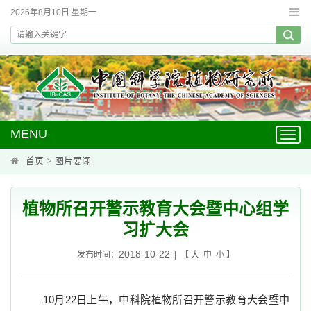
2026年8月10日 星期一
MENU
Toggl
navig
首页
>
图片要闻
植物所召开警示教育大会暨中心组学
习扩大会
2018-10-22
发布时间：
| 【
大
中
小
】
10
月
22
日上午，中科院植物所召开警示教育大会暨中