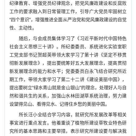
纪律教育、增强党员纪律观念，把党风廉政建设和反腐败
工作的要求融入到日常管理工作，引导广大党员牢固树立
“四个意识”，增强推进全面从严治党和党风廉政建设的自觉
性、主动性。
随后，与会成员集体学习了《习近平新时代中国特色
社会主义思想三十讲》。所纪委委员、系统进化实验室职
工党支部书记贺超英带领大家学习了第十讲《坚定不移贯
彻新发展理念》，提出要统筹好五大发展理念，提高贯彻
新发展理念的能力和水平；党委委员白永飞结合研究所近
期工作，带领大家学习了第二十二讲《建设美丽中国》，
提出要树立“绿水青山就是金山银山”的理念，处理好人与自
然和谐共生的关系，加强山水林田湖草系统治理，努力建
设望得见山、看得见水、记得住乡愁的美丽中国。
所长汪小全结合学习内容，就研究所发展改革等相关
事宜进行重点发言。他着重谈了植物所建设草牧业特色研
究所的基本思路和主要举措，表示研究所建设要与解决我