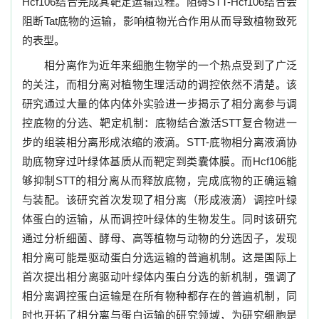
Hcf106
结合完成其靶定运输过程。阻碍
STT-Hcf106
结合会
阻断
Tat
底物的运输，影响植物光合作用从而导致植物致死
的表型。
相分离作为近年来细胞生物学的一个热点受到了广泛
的关注，而相分离对植物生理活动的调控依然不清楚。该
研究通过大量的体内体外实验进一步揭示了相分离参与调
控底物的分选、靶定机制：底物结合激活
STT
复合物进一
步的组装相分离形成浓缩的液滴。
STT-
底物相分离液滴协
助底物穿过叶绿体基质从而靶定到类囊体膜。而
Hcf106
能
够抑制
STT
的相分离从而释放底物，完成底物的正确运输
与装配。该研究首次发现了相分离（形成液滴）调控叶绿
体蛋白的运输，从而调控叶绿体的生物发生。同时该研究
通过分析细菌、酵母、高等植物与动物的分选因子，发现
相分离可能是驱动蛋白分选运输的普遍机制。这是国际上
首次提出相分离驱动叶绿体内蛋白分选的新机制，强调了
相分离调控蛋白运输是在所有物种都存在的普遍机制，同
时也开拓了相分离与蛋白运输的研究领域，为研究细胞是