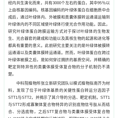
经内共生演化而来，共有
3000
个左右的蛋白，其中
95
％以
上由核基因编码。核基因编码的叶绿体蛋白在细胞质中合
成后，通过叶绿体内、外被膜和类囊体膜转运通道运输到
叶绿体内的不同区域使叶绿体行使光合作用功能。因此，
研究叶绿体蛋白跨膜运输方式对于探讨叶绿体的生物发
生、光合器官的建成和功能以及真核生物的起源和进化等
都具有重要的意义。此前研究主要关注的是叶绿体被膜转
运通道以及类囊体膜转运通道。然而，叶绿体蛋白在跨过
叶绿体被膜之后，是如何穿过拥挤的基质空间，并精确的
靶定到特异性的类囊体膜受体复合物的分子机制仍不清
楚。
中科院植物所张立新研究团队以模式植物拟南芥为材
料，发现了位于叶绿体基质的关键性蛋白转运分选因子
STT1
与
STT2
，并揭示了其介导的分选、靶定机制。
STT1
与
STT2
形成寡聚体复合物特异的识别底物信号肽从而结
合、分选底物，之后
STT
复合物与类囊体膜受体复合物