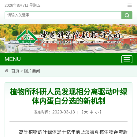
2026年8月7日 星期五
MENU
Toggl
navig
首页
>
图片要闻
植物所科研人员发现相分离驱动叶绿
体内蛋白分选的新机制
2020-03-13
发布时间：
| 【
大
中
小
】
高等植物的叶绿体是十亿年前蓝藻被真核生物吞噬后