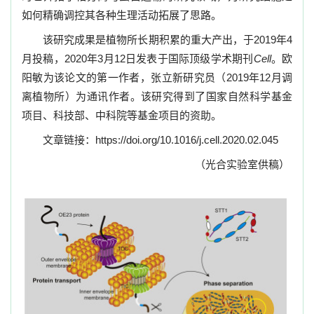
如何精确调控其各种生理活动拓展了思路。
该研究成果是植物所长期积累的重大产出，于
2019
年
4
月投稿，
2020
年
3
月
12
日发表于国际顶级学术期刊
Cell
。欧
阳敏为该论文的第一作者，张立新研究员（
2019
年
12
月调
离植物所）为通讯作者。该研究得到了国家自然科学基金
项目、科技部、中科院等基金项目的资助。
文章链接：
https://doi.org/10.1016/j.cell.2020.02.045
（光合实验室供稿）