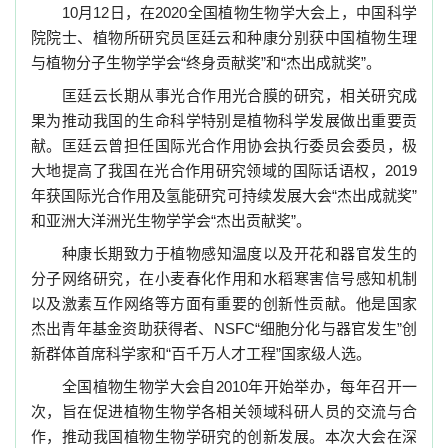
10
月
12
日，在
2020
全国植物生物学大会上，中国科学
院院士、植物所研究员匡廷云和种康分别获中国植物生理
与植物分子生物学学会“终身贡献奖”和“杰出成就奖”。
匡廷云长期从事光合作用光合膜的研究，相关研究成
果为推动我国的生命科学特别是植物科学发展做出重要贡
献。匡廷云曾担任国际光合作用协会执行委员会委员，极
大地提高了我国在光合作用研究领域的国际话语权，
2019
年获国际光合作用及氢能研究可持续发展大会“杰出成就奖”
和亚洲大洋洲光生物学学会“杰出贡献奖”。
种康长期致力于植物感知温度以及开花和器官发生的
分子网络研究，在小麦春化作用和水稻寒害信号感知机制
以及激素互作网络等方面有重要的创新性贡献。他是国家
杰出青年基金资助获得者、
NSFC
“细胞分化与器官发生”创
新群体首席科学家和“百千万人才工程”国家级人选。
全国植物生物学大会自
2010
年开始举办，每年召开一
次，旨在促进植物生物学各相关领域科研人员的交流与合
作，推动我国植物生物学研究的创新发展。本次大会在深