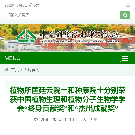
2026年8月8日 星期六
MENU
Toggl
navig
首页
>
图片要闻
植物所匡廷云院士和种康院士分别荣
获中国植物生理和植物分子生物学学
会“终身贡献奖”和“杰出成就奖”
2020-10-13
发布时间：
| 【
大
中
小
】