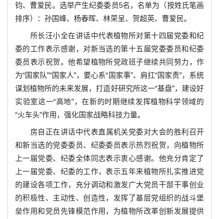
钧、曹爱民。选举产生纪委委员
5
名，名单为（按姓氏笔画
排序）：孙国峰、杨春晖、林荣呈、贺超英、曹爱民。
所长汪小全在讲话中代表植物所对第十四届党委和纪
委的工作表示感谢，对新当选的第十五届党委委员和纪委
委员表示祝贺。他希望植物所党政班子继续共同努力，作
为“国家队”“国家人”，要心系“国家事”、肩扛“国家责”，系统
谋划植物所的未来发展，打造好研究所这一“基盘”，建设好
实验室这一“高地”，在新的时期继续发挥植物科学领域的
“火车头”作用，强化国家战略科技力量。
房自正在讲话中代表直属机关党委对大会的胜利召开
和新当选的党委委员、纪委委员表示热烈祝贺，向植物所
上一届党委、纪委全体同志表示衷心感谢。他充分肯定了
上一届党委、纪委的工作，表示五年来植物所扎实推进党
的建设各项工作，充分调动和激发广大党员干部干事创业
的积极性、主动性、创造性，发挥了基层党组织的战斗堡
垒作用和党员先锋模范作用，为植物所改革创新发展提供