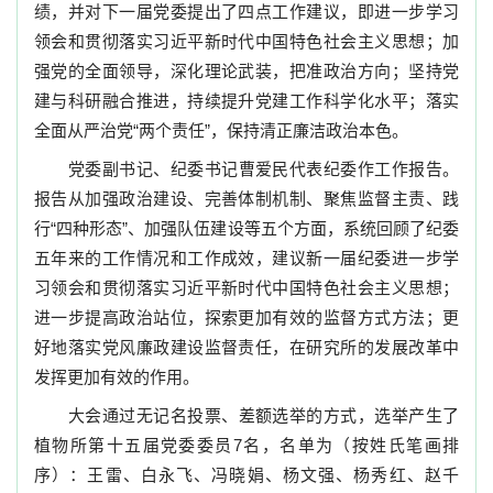
绩，并对下一届党委提出了四点工作建议，即进一步学习
领会和贯彻落实习近平新时代中国特色社会主义思想；加
强党的全面领导，深化理论武装，把准政治方向；坚持党
建与科研融合推进，持续提升党建工作科学化水平；落实
全面从严治党“两个责任”，保持清正廉洁政治本色。
党委副书记、纪委书记曹爱民代表纪委作工作报告。
报告从加强政治建设、完善体制机制、聚焦监督主责、践
行“四种形态”、加强队伍建设等五个方面，系统回顾了纪委
五年来的工作情况和工作成效，建议新一届纪委进一步学
习领会和贯彻落实习近平新时代中国特色社会主义思想；
进一步提高政治站位，探索更加有效的监督方式方法；更
好地落实党风廉政建设监督责任，在研究所的发展改革中
发挥更加有效的作用。
大会通过无记名投票、差额选举的方式，选举产生了
植物所第十五届党委委员
7
名，
名单为（按姓氏笔画排
序）：王雷、白永飞、冯晓娟、杨文强、杨秀红、赵千