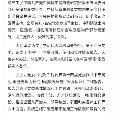
举产生了中国共产党中国科学院植物研究所第十五届委员
会和纪律检查委员会。中科院直属机关党委副书记房自正
出席会议并讲话。大会由植物所党委副书记、纪委书记曹
爱民主持。全所共
137
名党代表参加了会议，中科院院士洪
德元、匡廷云，植物所所长汪小全以及植物所部分老领
导、民主党派人士受邀列席了会议。
大会审议通过了党员代表资格审查报告，第十四届党
委、纪委工作报告，党费收缴、使用和管理情况报告，大
会选举办法，总监票人、监票人和计票人名单及“两委”委员
候选人名单。
会上，党委书记赵千钧代表第十四届党委作《不忘初
心
牢记使命
为研究所健康发展提供坚强保证》工作报告。
报告介绍了党委总体情况和工作思路，从强化政治引领，
深化理论武装，加强干部、人才队伍建设，强化组织建
设，推进全面从严治党，领导统战、群团和离退休工作等
六个方面，系统总结了近五年来党建工作情况和取得的成