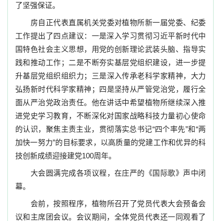
了坚强保证。
房自正代表直属机关党委对植物所新一届党委、纪委
工作提出了四点建议：一是深入学习贯彻习近平新时代中
国特色社会主义思想，用党的创新理论武装头脑、指导实
践和推动工作；二是不断夯实基层党组织建设，进一步提
升基层党组织组织力；三是深入传承老科学家精神，大力
弘扬新时代科学家精神；四是坚持从严管党治党，履行全
面从严治党政治责任。他在讲话中希望植物所继续深入推
进党史学习教育，不断深化对国家战略科技力量初心使命
的认识，聚焦主责主业，贯彻落实总书记“四个率先”和“两
加快一努力”的目标要求，以高质量的党建工作和优异的科
技创新成绩迎接建党
100
周年。
大会圆满完成各项议程，在庄严的《国际歌》声中闭
幕。
会前，按照程序，植物所召开了党员代表大会预备会
议和主席团会议。会议期间，全体党员代表还一同观看了