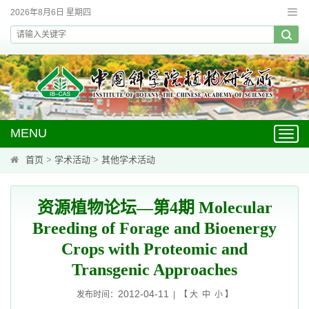
2026年8月6日 星期四
MENU
Toggl
navig
首页
>
学术活动
>
其他学术活动
资源植物论坛—第4期 Molecular
Breeding of Forage and Bioenergy
Crops with Proteomic and
Transgenic Approaches
2012-04-11
发布时间：
| 【
大
中
小
】