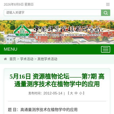
2026年8月9日 星期日
MENU
Toggl
navig
首页
>
学术活动
>
其他学术活动
5月16日 资源植物论坛——第7期 高
通量测序技术在植物学中的应用
2012-05-14
发布时间：
| 【
大
中
小
】
题 目：高通量测序技术在植物学中的应用