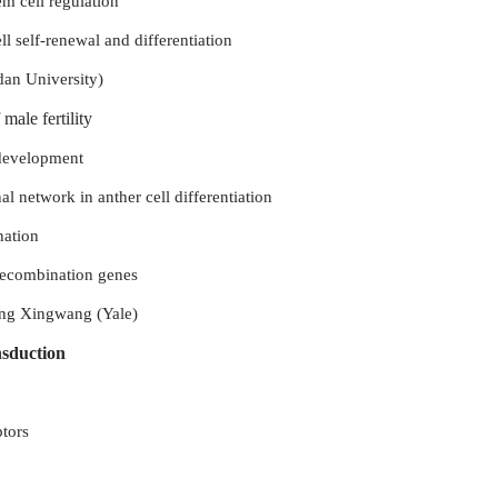
m cell regulation
ll self-renewal and differentiation
an University)
male fertility
 development
al network in anther cell differentiation
nation
 recombination genes
ng Xingwang (Yale)
nsduction
ptors