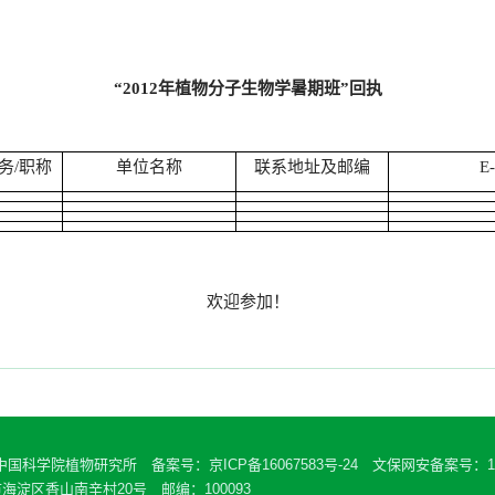
“2012年植物分子生物学暑期班”回执
务/职称
单位名称
联系地址及邮编
E-
欢迎参加！
 中国科学院植物研究所 备案号：
京ICP备16067583号-24
文保网安备案号：110
海淀区香山南辛村20号 邮编：100093