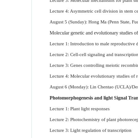
Lecture 3: Molecular mechanisms for plant ste
Lecture 4: Asymmetric cell division in stem ce
August 5 (Sunday): Hong Ma (Penn State, Fud
Molecular genetic and evolutionary studies of 
Lecture 1: Introduction to male reproductive
Lecture 2: Cell-cell signaling and transcription
Lecture 3: Genes controlling meiotic recombi
Lecture 4: Molecular evolutionary studies of
August 6 (Monday): Lin Chentao (UCLA)/De
Photomorphogenesis and light Signal Tra
Lecture 1: Plant light responses
Lecture 2: Photochemistry of plant photorece
Lecture 3: Light regulation of transcription