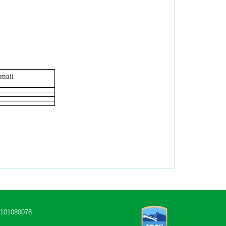
mail
1080078