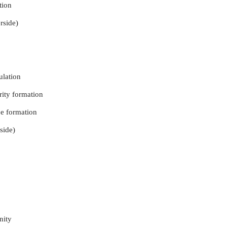
tion
rside)
ulation
rity formation
pe formation
side)
nity