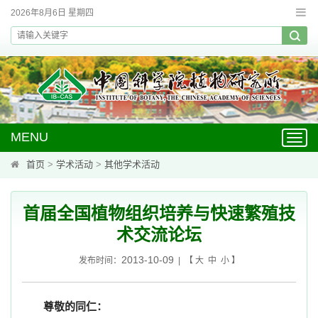
2026年8月6日 星期四
MENU
Toggl
navig
首页
>
学术活动
>
其他学术活动
首届全国植物组织培养与快速繁殖技
术交流论坛
2013-10-09
发布时间：
| 【
大
中
小
】
尊敬的同仁：