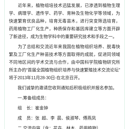
近年来，植物组培技术迅猛发展，已渗透到植物生理
学、病理学、遗传学、药学、育种及生物化学等领域，为
快速繁育优良品种，培育无毒苗木，进行突变筛选培育，
药用植物工厂化生产，种质保存和基因库建立等方面开辟
了新途径，成为生物学科中的重要研究技术和手段之一。
为了总结和交流近年来我国在植物组织培养、脱毒快
繁及工厂化生产种苗技术等方面取得的成就，
促进同领域
不同地区间的学术交流与合作，由
中国科学院植物研究所
所主办的“首届全国植物组织培养与快速繁殖技术交流论坛”
将于
2013
年
11
月
28-30
日
-
在北京召开。
我们诚挚的邀请您收到通知后积极组织并报名参加。
一
.
筹备组成员：
组
长：崔金钟
成
员：张
超、李
晨、侯淑琴、傅燕凤
二
.
交流内容
（含：花卉、林木、药用植物）