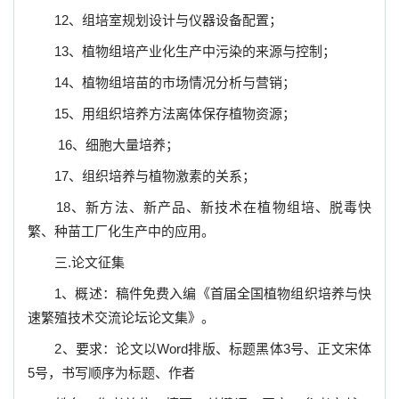
12
、组培室规划设计与仪器设备配置；
13
、
植物组培产业化生产中污染的来源与控制；
14
、
植物组培苗的市场情况分析与营销；
15
、
用组织培养方法离体保存植物资源；
16
、细胞大量培养；
17
、组织培养与植物激素的关系；
18
、
新方法、新产品、新技术在植物组培、脱毒快
繁、种苗工厂化生产中的应用。
三
.
论文征集
1
、概述：
稿件免费入编《首届
全国植物组织培养与快
速繁殖技术交流论坛论文集
》。
2
、要求：
论文以
Word
排版、标题黑体
3
号、正文宋体
5
号，书写顺序为标题、作者