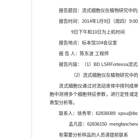
报告题目：流式细胞仪在植物
研究中的
报告时间：2014年1月9日（周四）9:00-1
9
日下午和10日为上机时间
报告地点：标本馆104会议室
报 告 人：陈东波 工程师
报告内容：（1）BD LSRFortess
（2）流式细胞仪在植物研究中
流式细胞仪通过对流动液体中排列成单
胞中测得多个细胞特征参数，进行定性或定
表型分析等。
联系人：徐秀苹：62836089
xpxu@ibc
孟凡臣：62836150
mengfanchen
有需要分析样品的人员请提前联系