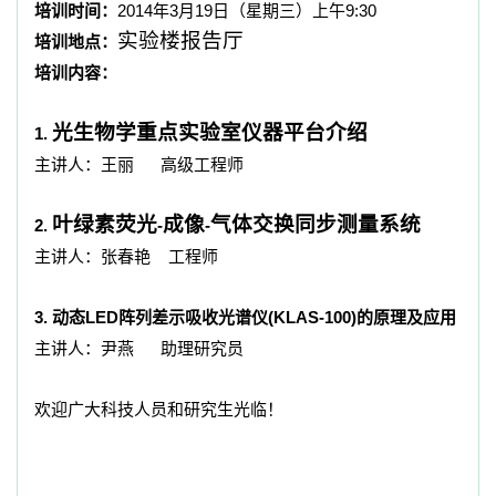
培训时间：
2014
年
3
月
19
日（星期三）上午
9:30
实验楼报告厅
培训地点：
培训内容：
光生物学重点实验室仪器平台介绍
1.
主讲人：王丽
高级工程师
叶绿素荧光
成像
气体交换同步测量系统
2.
-
-
主讲人：张春艳
工程师
3.
动态
LED
阵列差示吸收光谱仪
(KLAS-100)
的原理及应用
主讲人：尹燕
助理研究员
欢迎广大科技人员和研究生光临！